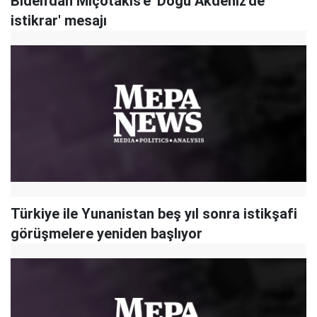
Biden'dan Miçotakis'e 'Doğu Akdeniz'de
istikrar' mesajı
Türkiye ile Yunanistan beş yıl sonra istikşafi
görüşmelere yeniden başlıyor