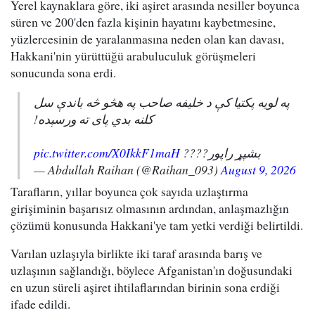
Yerel kaynaklara göre, iki aşiret arasında nesiller boyunca
süren ve 200'den fazla kişinin hayatını kaybetmesine,
yüzlercesinin de yaralanmasına neden olan kan davası,
Hakkani'nin yürüttüğü arabuluculuk görüşmeleri
sonucunda sona erdi.
په لویه پکتیا کې د خلیفه صاحب په هڅو څه باندې سل
کلنه بدي پای ته ورسېده!
pic.twitter.com/X0IkkF1maH
بشپړ راپور????
— Abdullah Raihan (@Raihan_093)
August 9, 2026
Tarafların, yıllar boyunca çok sayıda uzlaştırma
girişiminin başarısız olmasının ardından, anlaşmazlığın
çözümü konusunda Hakkani'ye tam yetki verdiği belirtildi.
Varılan uzlaşıyla birlikte iki taraf arasında barış ve
uzlaşının sağlandığı, böylece Afganistan'ın doğusundaki
en uzun süreli aşiret ihtilaflarından birinin sona erdiği
ifade edildi.