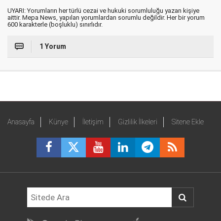
UYARI: Yorumların her türlü cezai ve hukuki sorumluluğu yazan kişiye
aittir. Mepa News, yapılan yorumlardan sorumlu değildir. Her bir yorum
600 karakterle (boşluklu) sınırlıdır.
1 Yorum
Anasayfa
Künye
İletişim
Gizlilik İlkeleri
Sitene Ekle