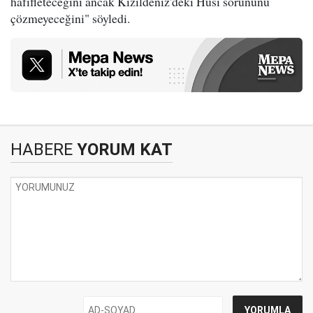
hafifleteceğini ancak Kızıldeniz'deki Husi sorununu
çözmeyeceğini" söyledi.
HABERE
YORUM KAT