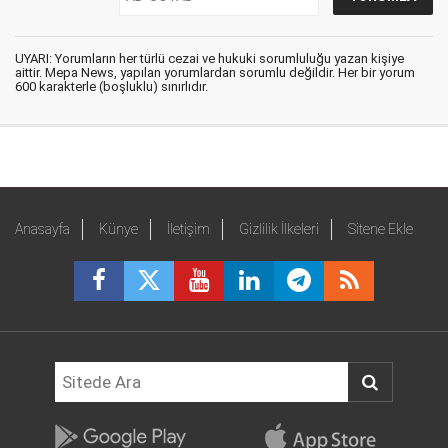
UYARI: Yorumların her türlü cezai ve hukuki sorumluluğu yazan kişiye
aittir. Mepa News, yapılan yorumlardan sorumlu değildir. Her bir yorum
600 karakterle (boşluklu) sınırlıdır.
Anasayfa
Künye
İletişim
Gizlilik İlkeleri
Sitene Ekle