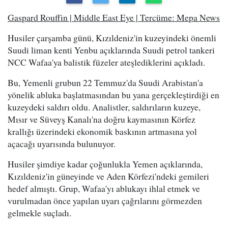
Gaspard Rouffin | Middle East Eye | Tercüme: Mepa News
Husiler çarşamba günü, Kızıldeniz'in kuzeyindeki önemli
Suudi liman kenti Yenbu açıklarında Suudi petrol tankeri
NCC Wafaa'ya balistik füzeler ateşlediklerini açıkladı.
Bu, Yemenli grubun 22 Temmuz'da Suudi Arabistan'a
yönelik abluka başlatmasından bu yana gerçekleştirdiği en
kuzeydeki saldırı oldu. Analistler, saldırıların kuzeye,
Mısır ve Süveyş Kanalı'na doğru kaymasının Körfez
krallığı üzerindeki ekonomik baskının artmasına yol
açacağı uyarısında bulunuyor.
Husiler şimdiye kadar çoğunlukla Yemen açıklarında,
Kızıldeniz'in güneyinde ve Aden Körfezi'ndeki gemileri
hedef almıştı. Grup, Wafaa'yı ablukayı ihlal etmek ve
vurulmadan önce yapılan uyarı çağrılarını görmezden
gelmekle suçladı.