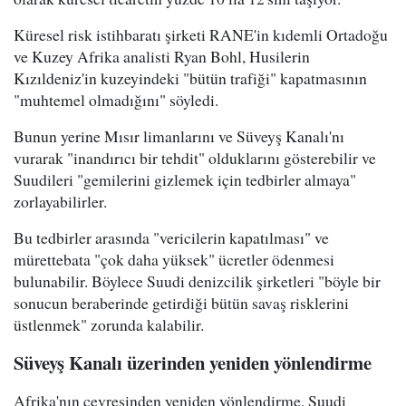
Küresel risk istihbaratı şirketi RANE'in kıdemli Ortadoğu
ve Kuzey Afrika analisti Ryan Bohl, Husilerin
Kızıldeniz'in kuzeyindeki "bütün trafiği" kapatmasının
"muhtemel olmadığını" söyledi.
Bunun yerine Mısır limanlarını ve Süveyş Kanalı'nı
vurarak "inandırıcı bir tehdit" olduklarını gösterebilir ve
Suudileri "gemilerini gizlemek için tedbirler almaya"
zorlayabilirler.
Bu tedbirler arasında "vericilerin kapatılması" ve
mürettebata "çok daha yüksek" ücretler ödenmesi
bulunabilir. Böylece Suudi denizcilik şirketleri "böyle bir
sonucun beraberinde getirdiği bütün savaş risklerini
üstlenmek" zorunda kalabilir.
Süveyş Kanalı üzerinden yeniden yönlendirme
Afrika'nın çevresinden yeniden yönlendirme, Suudi