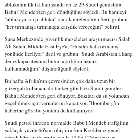
ablukanın ilk iki haftasında en az 29 Suudi gemisinin
Babu'l Mendeb'ten geri döndüğünü söyledi. Bu hamleyi
"ablukaya karşı abluka" olarak nitelendiren Seri, grubun
"her tırmanışa tırmanışla karşılık vereceğini" belirtti.
Sana Merkezinde güvenlik meseleleri araştırmacısı Salah
Ali Salah, Middle East Eye'a, "Husiler hala tırmanış
yönünde ilerliyor" dedi ve grubun "Suudi Arabistan'a karşı
deniz kapasitesinin bütün ağırlığını henüz
kullanmadığını" düşündüğünü söyledi.
Bu hafta Afrika'nın çevresinden çok daha uzun bir
güzergah kullanan altı tanker gibi bazı Suudi gemileri
Babu'l Mendeb'ten geri dönüyor. Bazıları da su yolundan
geçebilmek için vericilerini kapatıyor. Bloomberg'in
haberine göre bu yöntem de kullanılıyor.
Suudi petrol ihracatı normalde Babu'l Mendeb trafiğinin
yaklaşık yüzde 66'sını oluştururken Kızıldeniz genel
olarak küresel ticaretin yüzde 10 ila 12'sini taşıyor.