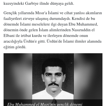
kuzeyindeki Garbiye ilinde dünyaya geldi.
Gençlik yıllarında Mısır'a İslami ve cihat yanlısı akımların
faaliyetleri zirveye ulaşmış durumdaydı. Kendisi de bu
dönemde İslami meselelere ilgi duyan Ebu Muhammed,
dönemin önde gelen İslam alimlerinden Nasıruddin el
Elbani ile irtibat kurdu ve ilerleyen dönemde onun
aracılığıyla Ürdün'e gitti. Ürdün'de İslami ilimler alanında
eğitim gördü.
Ebu Muhammed el Mısri'nin gençlik dönemi