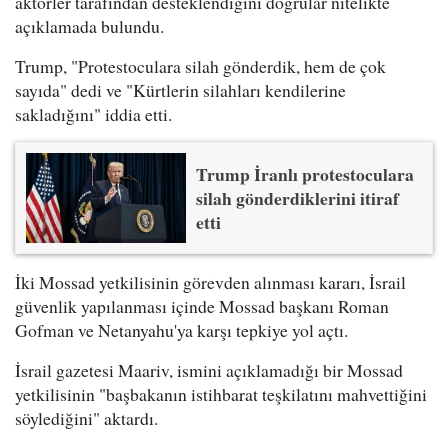
aktörler tarafından desteklendiğini doğrular nitelikte
açıklamada bulundu.
Trump, "Protestoculara silah gönderdik, hem de çok
sayıda" dedi ve "Kürtlerin silahları kendilerine
sakladığını" iddia etti.
Trump İranlı protestoculara
silah gönderdiklerini itiraf
etti
İki Mossad yetkilisinin görevden alınması kararı, İsrail
güvenlik yapılanması içinde Mossad başkanı Roman
Gofman ve Netanyahu'ya karşı tepkiye yol açtı.
İsrail gazetesi Maariv, ismini açıklamadığı bir Mossad
yetkilisinin "başbakanın istihbarat teşkilatını mahvettiğini
söylediğini" aktardı.