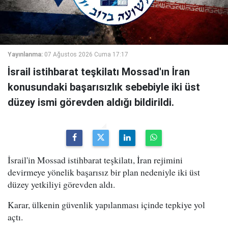
Yayınlanma:
07 Ağustos 2026 Cuma 17:17
İsrail istihbarat teşkilatı Mossad'ın İran
konusundaki başarısızlık sebebiyle iki üst
düzey ismi görevden aldığı bildirildi.
İsrail'in Mossad istihbarat teşkilatı, İran rejimini
devirmeye yönelik başarısız bir plan nedeniyle iki üst
düzey yetkiliyi görevden aldı.
Karar, ülkenin güvenlik yapılanması içinde tepkiye yol
açtı.