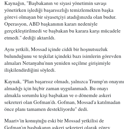
Kaynağın, "Başbakanın ve siyasi yönetimin savaşı
yönetirken işlediği başarısızlığı temizlemekten başka
görevi olmayan bir siyasetçiyi atadığınızda olan budur.
Operasyon, ABD başkanının kararı nedeniyle
gerçekleştirilmedi ve başbakan bu karara karşı mücadele
etmedi." dediği aktarıldı.
Aynı yetkili, Mossad içinde ciddi bir hoşnutsuzluk
bulunduğunu ve teşkilat içindeki bazı isimlerin görevden
almaları Netanyahu'nun yeniden seçilme girişimiyle
ilişkilendirdiğini söyledi.
Kaynak, "Plan başarısız olmadı, yalnızca Trump'ın onayını
almadığı için hiçbir zaman uygulanmadı. Bu onayı
almakla sorumlu kişi başbakan ve o dönemde askeri
sekreteri olan Gofman'dı. Gofman, Mossad'a katılmadan
önce planı tamamen destekliyordu" dedi.
Maariv'in konuştuğu eski bir Mossad yetkilisi de
Gofman'ın başbakanın askeri sekreteri olarak görev