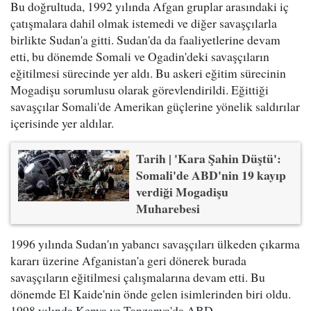
Bu doğrultuda, 1992 yılında Afgan gruplar arasındaki iç
çatışmalara dahil olmak istemedi ve diğer savaşçılarla
birlikte Sudan'a gitti. Sudan'da da faaliyetlerine devam
etti, bu dönemde Somali ve Ogadin'deki savaşçıların
eğitilmesi sürecinde yer aldı. Bu askeri eğitim sürecinin
Mogadişu sorumlusu olarak görevlendirildi. Eğittiği
savaşçılar Somali'de Amerikan güçlerine yönelik saldırılar
içerisinde yer aldılar.
Tarih | 'Kara Şahin Düştü':
Somali'de ABD'nin 19 kayıp
verdiği Mogadişu
Muharebesi
1996 yılında Sudan'ın yabancı savaşçıları ülkeden çıkarma
kararı üzerine Afganistan'a geri dönerek burada
savaşçıların eğitilmesi çalışmalarına devam etti. Bu
dönemde El Kaide'nin önde gelen isimlerinden biri oldu.
1998 yılında Kenya ve Tanzanya'da ABD