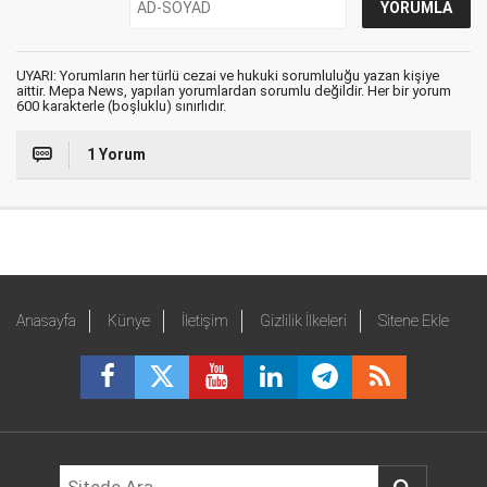
UYARI: Yorumların her türlü cezai ve hukuki sorumluluğu yazan kişiye
aittir. Mepa News, yapılan yorumlardan sorumlu değildir. Her bir yorum
600 karakterle (boşluklu) sınırlıdır.
1 Yorum
Anasayfa
Künye
İletişim
Gizlilik İlkeleri
Sitene Ekle