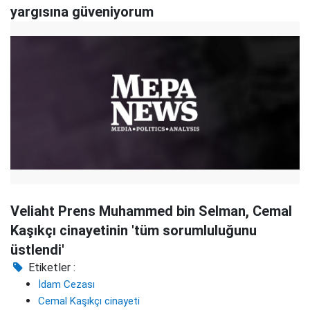
yargısına güveniyorum
Veliaht Prens Muhammed bin Selman, Cemal
Kaşıkçı cinayetinin 'tüm sorumluluğunu
üstlendi'
Etiketler :
İdam Cezası
Cemal Kaşıkçı cinayeti