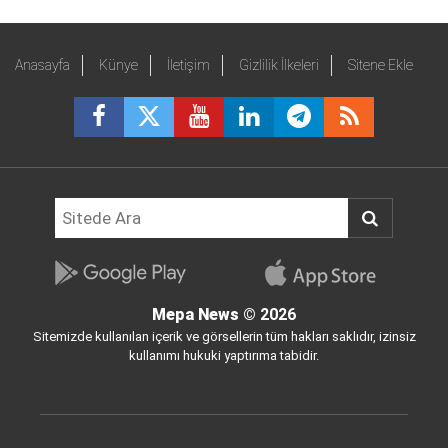
Anasayfa
Künye
İletişim
Gizlilik İlkeleri
Sitene Ekle
Mepa News
© 2026
Sitemizde kullanılan içerik ve görsellerin tüm hakları saklıdır, izinsiz
kullanımı hukuki yaptırıma tabidir.