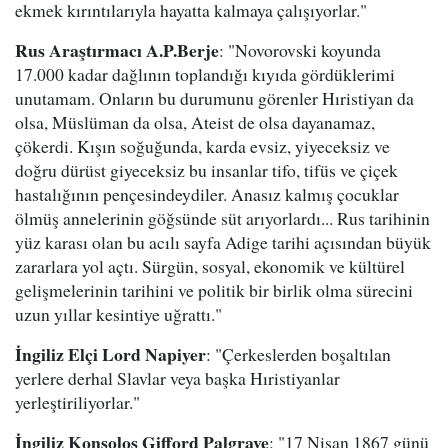
ekmek kırıntılarıyla hayatta kalmaya çalışıyorlar."
Rus Araştırmacı A.P.Berje
: "Novorovski koyunda
17.000 kadar dağlının toplandığı kıyıda gördüklerimi
unutamam. Onların bu durumunu görenler Hıristiyan da
olsa, Müslüman da olsa, Ateist de olsa dayanamaz,
çökerdi. Kışın soğuğunda, karda evsiz, yiyeceksiz ve
doğru dürüst giyeceksiz bu insanlar tifo, tifüs ve çiçek
hastalığının pençesindeydiler. Anasız kalmış çocuklar
ölmüş annelerinin göğsünde süt arıyorlardı... Rus tarihinin
yüz karası olan bu acılı sayfa Adige tarihi açısından büyük
zararlara yol açtı. Sürgün, sosyal, ekonomik ve kültürel
gelişmelerinin tarihini ve politik bir birlik olma sürecini
uzun yıllar kesintiye uğrattı."
İngiliz Elçi Lord Napiyer
: "Çerkeslerden boşaltılan
yerlere derhal Slavlar veya başka Hıristiyanlar
yerleştiriliyorlar."
İngiliz Konsolos Gifford Palgrave
: "17 Nisan 1867 günü