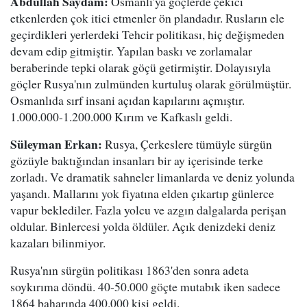
Abdullah Saydam:
Osmanlı'ya göçlerde çekici
etkenlerden çok itici etmenler ön plandadır. Rusların ele
geçirdikleri yerlerdeki Tehcir politikası, hiç değişmeden
devam edip gitmiştir. Yapılan baskı ve zorlamalar
beraberinde tepki olarak göçü getirmiştir. Dolayısıyla
göçler Rusya'nın zulmünden kurtuluş olarak görülmüştür.
Osmanlıda sırf insani açıdan kapılarını açmıştır.
1.000.000-1.200.000 Kırım ve Kafkaslı geldi.
Süleyman Erkan:
Rusya, Çerkeslere tümüyle sürgün
gözüyle baktığından insanları bir ay içerisinde terke
zorladı. Ve dramatik sahneler limanlarda ve deniz yolunda
yaşandı. Mallarını yok fiyatına elden çıkartıp günlerce
vapur beklediler. Fazla yolcu ve azgın dalgalarda perişan
oldular. Binlercesi yolda öldüler. Açık denizdeki deniz
kazaları bilinmiyor.
Rusya'nın sürgün politikası 1863'den sonra adeta
soykırıma döndü. 40-50.000 göçte mutabık iken sadece
1864 baharında 400.000 kişi geldi.