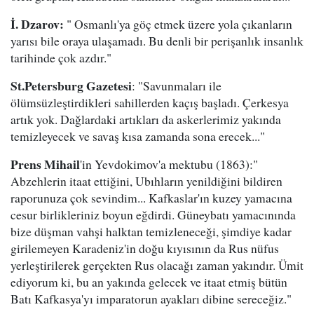
İ. Dzarov:
" Osmanlı'ya göç etmek üzere yola çıkanların
yarısı bile oraya ulaşamadı. Bu denli bir perişanlık insanlık
tarihinde çok azdır."
St.Petersburg Gazetesi
: "Savunmaları ile
ölümsüzleştirdikleri sahillerden kaçış başladı. Çerkesya
artık yok. Dağlardaki artıkları da askerlerimiz yakında
temizleyecek ve savaş kısa zamanda sona erecek..."
Prens Mihail
'in Yevdokimov'a mektubu (1863):"
Abzehlerin itaat ettiğini, Ubıhların yenildiğini bildiren
raporunuza çok sevindim... Kafkaslar'ın kuzey yamacına
cesur birlikleriniz boyun eğdirdi. Güneybatı yamacınında
bize düşman vahşi halktan temizleneceği, şimdiye kadar
girilemeyen Karadeniz'in doğu kıyısının da Rus nüfus
yerleştirilerek gerçekten Rus olacağı zaman yakındır. Ümit
ediyorum ki, bu an yakında gelecek ve itaat etmiş bütün
Batı Kafkasya'yı imparatorun ayakları dibine sereceğiz."