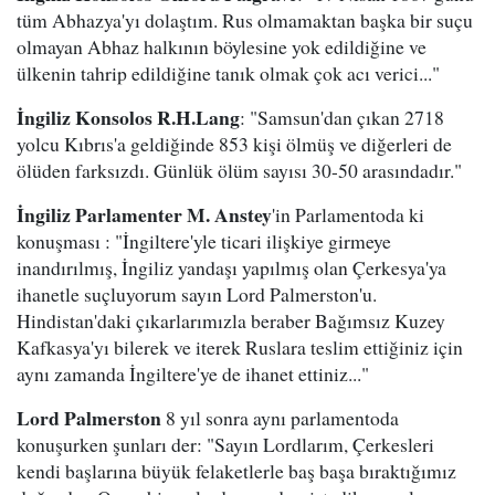
tüm Abhazya'yı dolaştım. Rus olmamaktan başka bir suçu
olmayan Abhaz halkının böylesine yok edildiğine ve
ülkenin tahrip edildiğine tanık olmak çok acı verici..."
İngiliz Konsolos R.H.Lang
: "Samsun'dan çıkan 2718
yolcu Kıbrıs'a geldiğinde 853 kişi ölmüş ve diğerleri de
ölüden farksızdı. Günlük ölüm sayısı 30-50 arasındadır."
İngiliz Parlamenter M. Anstey
'in Parlamentoda ki
konuşması : "İngiltere'yle ticari ilişkiye girmeye
inandırılmış, İngiliz yandaşı yapılmış olan Çerkesya'ya
ihanetle suçluyorum sayın Lord Palmerston'u.
Hindistan'daki çıkarlarımızla beraber Bağımsız Kuzey
Kafkasya'yı bilerek ve iterek Ruslara teslim ettiğiniz için
aynı zamanda İngiltere'ye de ihanet ettiniz..."
Lord Palmerston
8 yıl sonra aynı parlamentoda
konuşurken şunları der: "Sayın Lordlarım, Çerkesleri
kendi başlarına büyük felaketlerle baş başa bıraktığımız