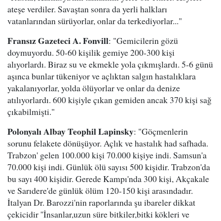
ateşe verdiler. Savaştan sonra da yerli halkları
vatanlarından sürüyorlar, onlar da terkediyorlar..."
Fransız Gazeteci A. Fonvill
: "Gemicilerin gözü
doymuyordu. 50-60 kişilik gemiye 200-300 kişi
alıyorlardı. Biraz su ve ekmekle yola çıkmışlardı. 5-6 günü
aşınca bunlar tükeniyor ve açlıktan salgın hastalıklara
yakalanıyorlar, yolda ölüyorlar ve onlar da denize
atılıyorlardı. 600 kişiyle çıkan gemiden ancak 370 kişi sağ
çıkabilmişti."
Polonyalı Albay Teophil Lapinsky
: "Göçmenlerin
sorunu felakete dönüşüyor. Açlık ve hastalık had safhada.
Trabzon' gelen 100.000 kişi 70.000 kişiye indi. Samsun'a
70.000 kişi indi. Günlük ölü sayısı 500 kişidir. Trabzon'da
bu sayı 400 kişidir. Gerede Kampı'nda 300 kişi, Akçakale
ve Sarıdere'de günlük ölüm 120-150 kişi arasındadır.
İtalyan Dr. Barozzi'nin raporlarında şu ibareler dikkat
çekicidir ''İnsanlar,uzun süre bitkiler,bitki kökleri ve