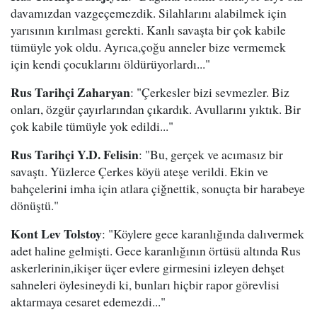
davamızdan vazgeçemezdik. Silahlarını alabilmek için
yarısının kırılması gerekti. Kanlı savaşta bir çok kabile
tümüyle yok oldu. Ayrıca,çoğu anneler bize vermemek
için kendi çocuklarını öldürüyorlardı..."
Rus Tarihçi Zaharyan
: "Çerkesler bizi sevmezler. Biz
onları, özgür çayırlarından çıkardık. Avullarını yıktık. Bir
çok kabile tümüyle yok edildi..."
Rus Tarihçi Y.D. Felisin
: "Bu, gerçek ve acımasız bir
savaştı. Yüzlerce Çerkes köyü ateşe verildi. Ekin ve
bahçelerini imha için atlara çiğnettik, sonuçta bir harabeye
dönüştü."
Kont Lev Tolstoy
: "Köylere gece karanlığında dalıvermek
adet haline gelmişti. Gece karanlığının örtüsü altında Rus
askerlerinin,ikişer üçer evlere girmesini izleyen dehşet
sahneleri öylesineydi ki, bunları hiçbir rapor görevlisi
aktarmaya cesaret edemezdi..."