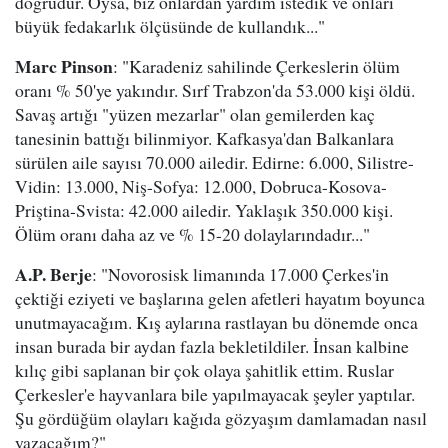
doğrudur. Oysa, biz onlardan yardım istedik ve onları
büyük fedakarlık ölçüsünde de kullandık..."
Marc Pinson
: "Karadeniz sahilinde Çerkeslerin ölüm
oranı % 50'ye yakındır. Sırf Trabzon'da 53.000 kişi öldü.
Savaş artığı "yüzen mezarlar" olan gemilerden kaç
tanesinin battığı bilinmiyor. Kafkasya'dan Balkanlara
sürülen aile sayısı 70.000 ailedir. Edirne: 6.000, Silistre-
Vidin: 13.000, Niş-Sofya: 12.000, Dobruca-Kosova-
Priştina-Svista: 42.000 ailedir. Yaklaşık 350.000 kişi.
Ölüm oranı daha az ve % 15-20 dolaylarındadır..."
A.P. Berje
: "Novorosisk limanında 17.000 Çerkes'in
çektiği eziyeti ve başlarına gelen afetleri hayatım boyunca
unutmayacağım. Kış aylarına rastlayan bu dönemde onca
insan burada bir aydan fazla bekletildiler. İnsan kalbine
kılıç gibi saplanan bir çok olaya şahitlik ettim. Ruslar
Çerkesler'e hayvanlara bile yapılmayacak şeyler yaptılar.
Şu gördüğüm olayları kağıda gözyaşım damlamadan nasıl
yazacağım?"