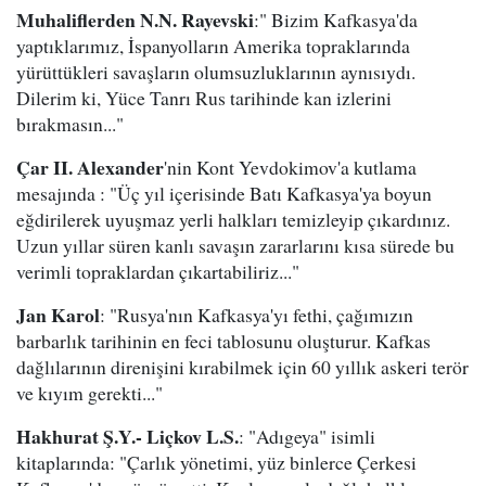
Muhaliflerden N.N. Rayevski
:" Bizim Kafkasya'da
yaptıklarımız, İspanyolların Amerika topraklarında
yürüttükleri savaşların olumsuzluklarının aynısıydı.
Dilerim ki, Yüce Tanrı Rus tarihinde kan izlerini
bırakmasın..."
Çar II. Alexander
'nin Kont Yevdokimov'a kutlama
mesajında : "Üç yıl içerisinde Batı Kafkasya'ya boyun
eğdirilerek uyuşmaz yerli halkları temizleyip çıkardınız.
Uzun yıllar süren kanlı savaşın zararlarını kısa sürede bu
verimli topraklardan çıkartabiliriz..."
Jan Karol
: "Rusya'nın Kafkasya'yı fethi, çağımızın
barbarlık tarihinin en feci tablosunu oluşturur. Kafkas
dağlılarının direnişini kırabilmek için 60 yıllık askeri terör
ve kıyım gerekti..."
Hakhurat Ş.Y.- Liçkov L.S.
: "Adıgeya" isimli
kitaplarında: "Çarlık yönetimi, yüz binlerce Çerkesi