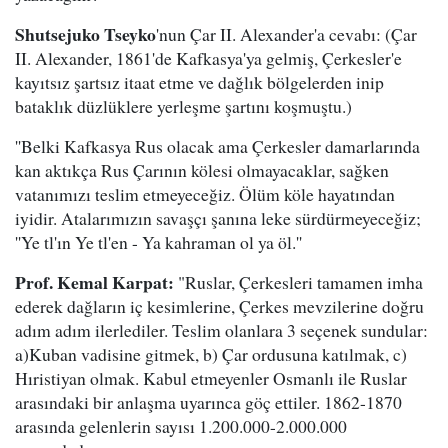
Shutsejuko Tseyko
'nun Çar II. Alexander'a cevabı: (Çar
II. Alexander, 1861'de Kafkasya'ya gelmiş, Çerkesler'e
kayıtsız şartsız itaat etme ve dağlık bölgelerden inip
bataklık düzlüklere yerleşme şartını koşmuştu.)
''Belki Kafkasya Rus olacak ama Çerkesler damarlarında
kan aktıkça Rus Çarının kölesi olmayacaklar, sağken
vatanımızı teslim etmeyeceğiz. Ölüm köle hayatından
iyidir. Atalarımızın savaşçı şanına leke sürdürmeyeceğiz;
''Ye tl'ın Ye tl'en - Ya kahraman ol ya öl.''
Prof. Kemal Karpat:
"Ruslar, Çerkesleri tamamen imha
ederek dağların iç kesimlerine, Çerkes mevzilerine doğru
adım adım ilerlediler. Teslim olanlara 3 seçenek sundular:
a)Kuban vadisine gitmek, b) Çar ordusuna katılmak, c)
Hıristiyan olmak. Kabul etmeyenler Osmanlı ile Ruslar
arasındaki bir anlaşma uyarınca göç ettiler. 1862-1870
arasında gelenlerin sayısı 1.200.000-2.000.000