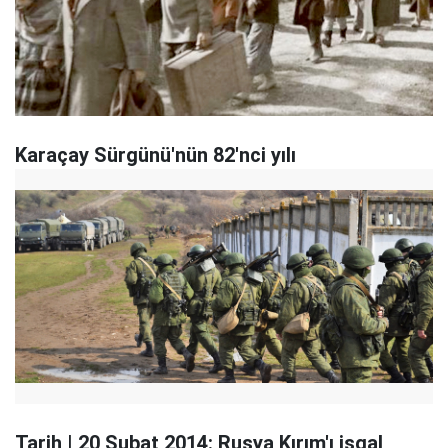
Karaçay Sürgünü'nün 82'nci yılı
Tarih | 20 Şubat 2014: Rusya Kırım'ı işgal