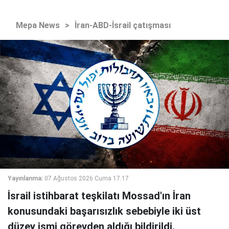
Mepa News
>
İran-ABD-İsrail çatışması
Yayınlanma:
07 Ağustos 2026 Cuma 17:17
İsrail istihbarat teşkilatı Mossad'ın İran
konusundaki başarısızlık sebebiyle iki üst
düzey ismi görevden aldığı bildirildi.