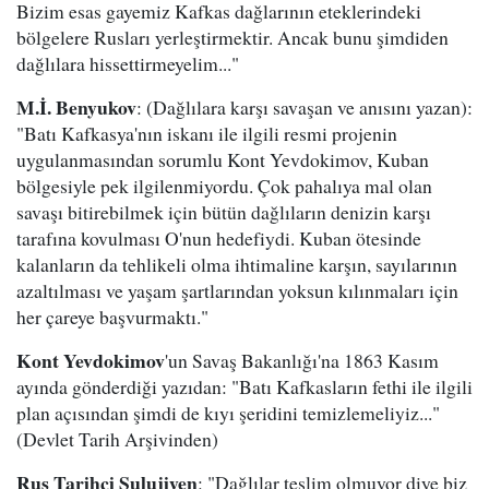
Bizim esas gayemiz Kafkas dağlarının eteklerindeki
bölgelere Rusları yerleştirmektir. Ancak bunu şimdiden
dağlılara hissettirmeyelim..."
M.İ. Benyukov
: (Dağlılara karşı savaşan ve anısını yazan):
"Batı Kafkasya'nın iskanı ile ilgili resmi projenin
uygulanmasından sorumlu Kont Yevdokimov, Kuban
bölgesiyle pek ilgilenmiyordu. Çok pahalıya mal olan
savaşı bitirebilmek için bütün dağlıların denizin karşı
tarafına kovulması O'nun hedefiydi. Kuban ötesinde
kalanların da tehlikeli olma ihtimaline karşın, sayılarının
azaltılması ve yaşam şartlarından yoksun kılınmaları için
her çareye başvurmaktı."
Kont Yevdokimov
'un Savaş Bakanlığı'na 1863 Kasım
ayında gönderdiği yazıdan: "Batı Kafkasların fethi ile ilgili
plan açısından şimdi de kıyı şeridini temizlemeliyiz..."
(Devlet Tarih Arşivinden)
Rus Tarihçi Sulujiyen
: "Dağlılar teslim olmuyor diye biz