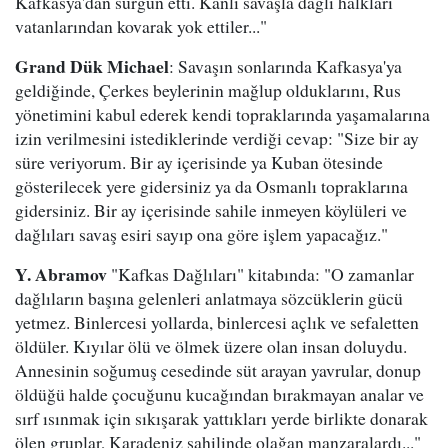
Kafkasya'dan sürgün etti. Kanlı savaşla dağlı halkları
vatanlarından kovarak yok ettiler..."
Grand Dük Michael
: Savaşın sonlarında Kafkasya'ya
geldiğinde, Çerkes beylerinin mağlup olduklarını, Rus
yönetimini kabul ederek kendi topraklarında yaşamalarına
izin verilmesini istediklerinde verdiği cevap: "Size bir ay
süre veriyorum. Bir ay içerisinde ya Kuban ötesinde
gösterilecek yere gidersiniz ya da Osmanlı topraklarına
gidersiniz. Bir ay içerisinde sahile inmeyen köylüleri ve
dağlıları savaş esiri sayıp ona göre işlem yapacağız."
Y. Abramov
"Kafkas Dağlıları" kitabında: "O zamanlar
dağlıların başına gelenleri anlatmaya sözcüklerin gücü
yetmez. Binlercesi yollarda, binlercesi açlık ve sefaletten
öldüler. Kıyılar ölü ve ölmek üzere olan insan doluydu.
Annesinin soğumuş cesedinde süt arayan yavrular, donup
öldüğü halde çocuğunu kucağından bırakmayan analar ve
sırf ısınmak için sıkışarak yattıkları yerde birlikte donarak
ölen gruplar, Karadeniz sahilinde olağan manzaralardı..."