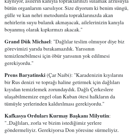
kaynıyor, asilerin kanıyla topraklarınızı sulamak arzusuyla
bütün organlarım sarsılıyor. Size diyorum ki benim süngü,
gülle ve kan nehri metodumla topraklarınızda akan
nehirlerin suyu bulanık akmayacak, ailelerinizin kanıyla
boyanmış olarak kıpkırmızı akacak."
Grand Dük Michael
: "Dağlılar teslim olmuyor diye biz
görevimizi yarıda bırakamazdık. Yarısının
temizlenebilmesi için öbür yarısının yok edilmesi
gerekiyordu."
Prens Baryatinski
(Çar Naibi): "Karadenizin kıyılarını
bir Rus denizi ve toprağı haline getirmek için dağlıları
kıyıdan temizlemek zorundaydık. Dağlı Çerkeslere
ulaşabilmemize engel olan Kuban ötesi halkların da
tümüyle yerlerinden kaldırılması gerekiyordu."
Kafkasya Orduları Kurmay Başkanı Milyutin
:
"..Dağlıları, zorla ve bizim istediğimiz yerlere
göndermeliyiz. Gerekiyorsa Don yöresine sürmeliyiz.