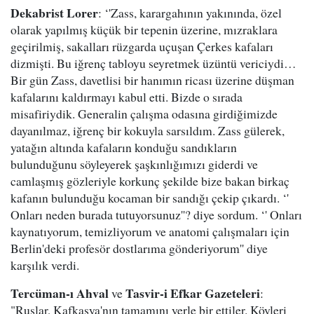
Dekabrist Lorer
: ‘'Zass, karargahının yakınında, özel
olarak yapılmış küçük bir tepenin üzerine, mızraklara
geçirilmiş, sakalları rüzgarda uçuşan Çerkes kafaları
dizmişti. Bu iğrenç tabloyu seyretmek üzüntü vericiydi…
Bir gün Zass, davetlisi bir hanımın ricası üzerine düşman
kafalarını kaldırmayı kabul etti. Bizde o sırada
misafiriydik. Generalin çalışma odasına girdiğimizde
dayanılmaz, iğrenç bir kokuyla sarsıldım. Zass gülerek,
yatağın altında kafaların konduğu sandıkların
bulunduğunu söyleyerek şaşkınlığımızı giderdi ve
camlaşmış gözleriyle korkunç şekilde bize bakan birkaç
kafanın bulunduğu kocaman bir sandığı çekip çıkardı. ‘'
Onları neden burada tutuyorsunuz''? diye sordum. ‘' Onları
kaynatıyorum, temizliyorum ve anatomi çalışmaları için
Berlin'deki profesör dostlarıma gönderiyorum'' diye
karşılık verdi.
Tercüman-ı Ahval
Tasvir-i Efkar Gazeteleri
ve
:
"Ruslar, Kafkasya'nın tamamını yerle bir ettiler. Köyleri