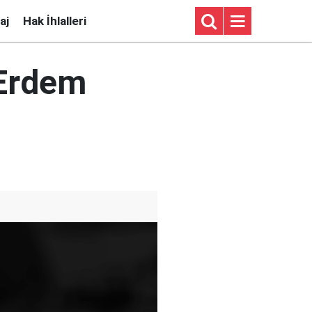
aj
Hak İhlalleri
 Erdem