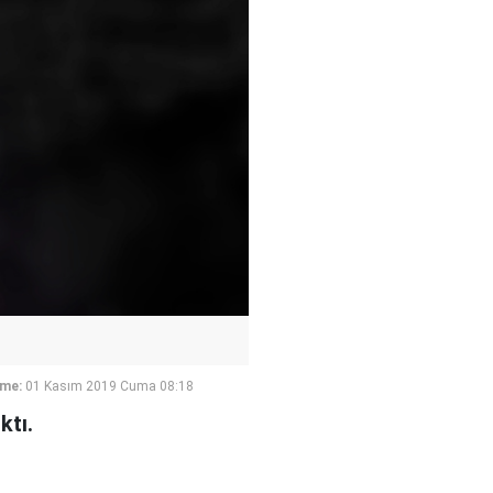
eme:
01 Kasım 2019 Cuma 08:18
ktı.