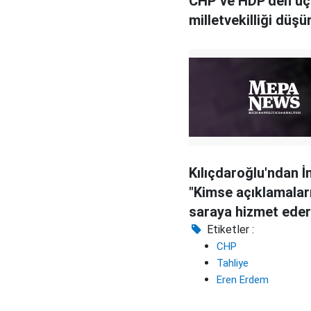
CHP ve HDP'den üç
milletvekilliği düşü
Kılıçdaroğlu'ndan İ
"Kimse açıklamalar
saraya hizmet eder
gelmemeli"
Etiketler :
CHP
Tahliye
Eren Erdem