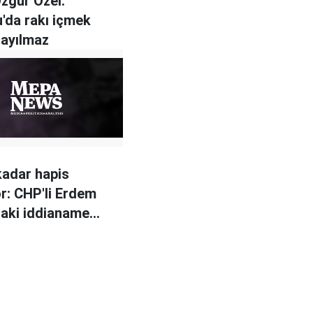
Özgür Özel:
'da rakı içmek
ayılmaz
 kadar hapis
or: CHP'li Erdem
aki iddianame
ildi