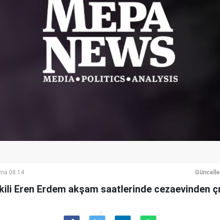
ma 08:14
Güncell
ekili Eren Erdem akşam saatlerinde cezaevinden çı