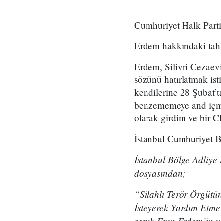
Cumhuriyet Halk Partis
Erdem hakkındaki tahliy
Erdem, Silivri Cezaevi
sözünü hatırlatmak is
kendilerine 28 Şubat’
benzememeye and içmi
olarak girdim ve bir 
İstanbul Cumhuriyet Baş
İstanbul Bölge Adliye
dosyasından;
“Silahlı Terör Örgütü
İsteyerek Yardım Etme”
sanık Eren Erdem’in ya