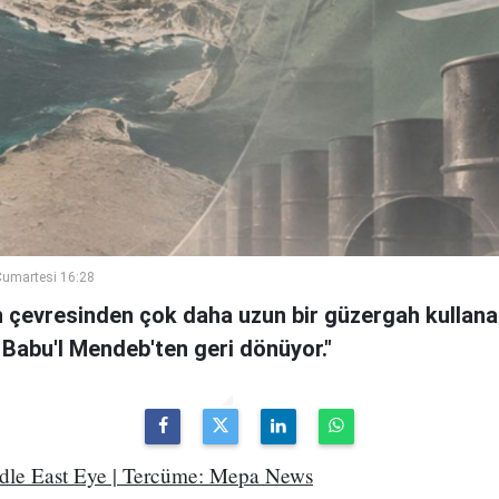
umartesi 16:28
n çevresinden çok daha uzun bir güzergah kullanan
 Babu'l Mendeb'ten geri dönüyor."
ddle East Eye | Tercüme: Mepa News