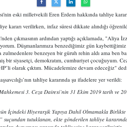
i'nin eski milletvekili Eren Erdem hakkında tahliye kararı
e kararı verilirken, infaz süresi dikkate alındığı öğrenild
'nden çıkmasının ardından yaptığı açıklamada, "Aliya İzz
tiyorum. Düşmanlarımıza benzediğimiz gün kaybettiğimiz
ta zulmedenlere benzeyen bir güruh rehin aldı ama ben b
ş bir siyasetçi, demokratım, cumhuriyet çocuğuyum. Cez
CHP’li olarak çıktım. Mücadelemize devam edeceğiz" ded
savcılığı’nın tahliye kararında şu ifadelere yer verildi:
 Mahkemesi 3. Ceza Dairesi’nin 31 Ekim 2019 tarih ve 201
nün İçindeki Hiyerarşik Yapıya Dahil Olmamakla Birlikte
 suçundan tutuklanan, ekte gönderilen tahliye kararında 
pılan duruşması sırasında tahliyesine karar verilmiştir.