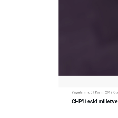
Yayınlanma:
01 Kasım 2019 Cu
CHP'li eski milletv