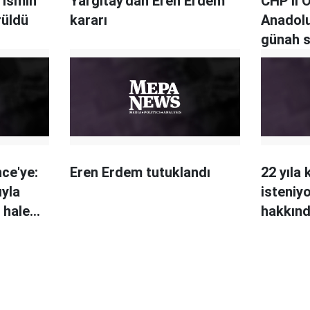
 ismin
Yargıtay'dan Eren Erdem
CHP'li 
rüldü
kararı
Anadolu
günah s
nce'ye:
Eren Erdem tutuklandı
22 yıla
ıyla
isteniy
 hale
hakkınd
kabul ed