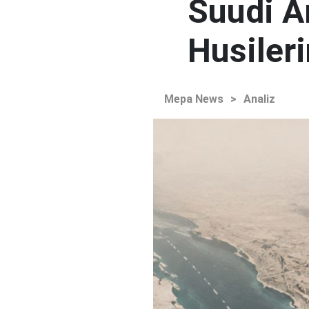
Suudi Ar
Husileri
Mepa News
>
Analiz