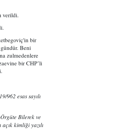
 verildi.
i.
etbegoviç'in bir
 gündür. Beni
ana zulmedenlere
aevine bir CHP’li
i.
9/962 esas sayılı
 Örgüte Bilerek ve
açık kimliği yazılı