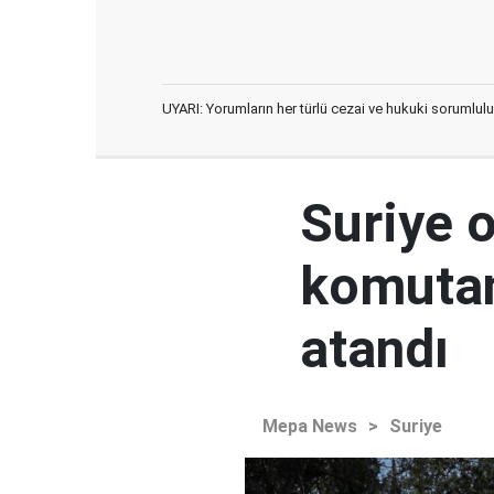
UYARI: Yorumların her türlü cezai ve hukuki sorumlulu
Suriye 
komutan
atandı
Mepa News
>
Suriye