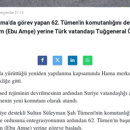
Perşembe 21:13
ama'da görev yapan 62. Tümen'in komutanlığını de
m (Ebu Amşe) yerine Türk vatandaşı Tuğgenera
uda yürüttüğü yeniden yapılanma kapsamında Hama merke
iğe gitti.
ed rejiminin devrilmesinin ardından Suriye vatandaşlığı
enin yeni komutanı olarak atandı.
kiye destekli Sultan Süleyman Şah Tümeni'nin komutanlığ
ye ordusuna entegrasyonunun ardından 62. Tümen'in başın
 (Ebu Amşe) yerine göreve başladı.