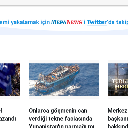
l
Onlarca göçmenin can
Merkez 
azandı
verdiği tekne faciasında
başkanı
Yunanistan'ın parmağı mı
hakkınd