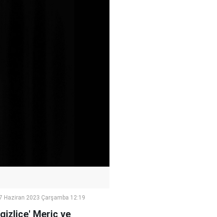
7 Haziran 2023 Çarşamba 12:19
gizlice' Meriç ve