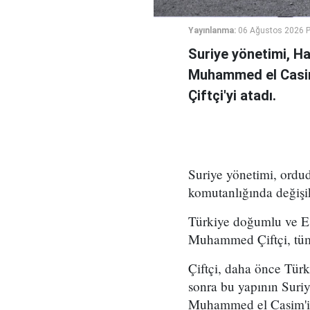
Yayınlanma:
06 Ağustos 2026 
Suriye yönetimi, H
Muhammed el Casi
Çiftçi'yi atadı.
Suriye yönetimi, ord
komutanlığında değişikl
Türkiye doğumlu ve Es
Muhammed Çiftçi, tüm
Çiftçi, daha önce Tür
sonra bu yapının Suri
Muhammed el Casim'in