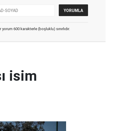
yorum 600 karakterle (boşluklu) sınırlıdır.
ı isim