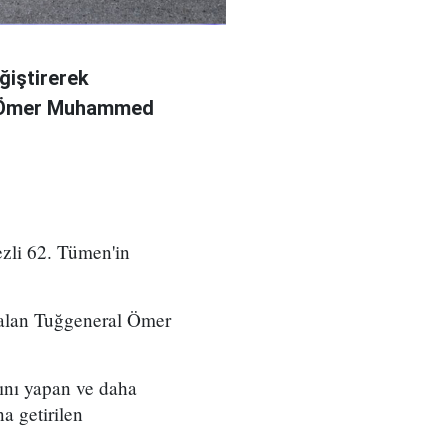
ğiştirerek
l Ömer Muhammed
zli 62. Tümen'in
 alan Tuğgeneral Ömer
ını yapan ve daha
a getirilen