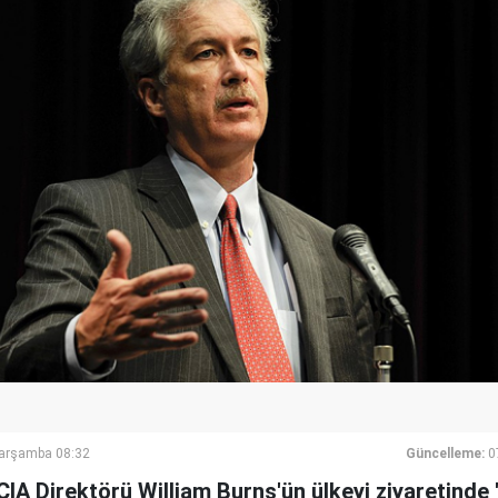
Çarşamba 08:32
Güncelleme:
0
CIA Direktörü William Burns'ün ülkeyi ziyaretinde '