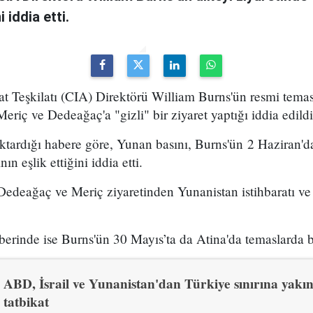
 iddia etti.
 Teşkilatı (CIA) Direktörü William Burns'ün resmi temasl
Meriç ve Dedeağaç'a "gizli" bir ziyaret yaptığı iddia edildi
aktardığı habere göre, Yunan basını, Burns'ün 2 Haziran'
ın eşlik ettiğini iddia etti.
edeağaç ve Meriç ziyaretinden Yunanistan istihbaratı ve 
erinde ise Burns'ün 30 Mayıs’ta da Atina'da temaslarda b
ABD, İsrail ve Yunanistan'dan Türkiye sınırına yakın
tatbikat