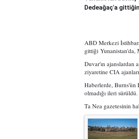
Dedeağaç'a gittiğini
ABD Merkezi İstihbarat
gittiği Yunanistan'da, 
Duvar'ın ajanslardan 
ziyaretine CIA ajanların
Haberlerde, Burns'ün D
olmadığı ileri sürüldü.
Ta Nea gazetesinin hab