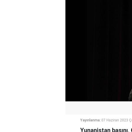
Yayınlanma:
07 Haziran 2023 
Yunanistan basını, 