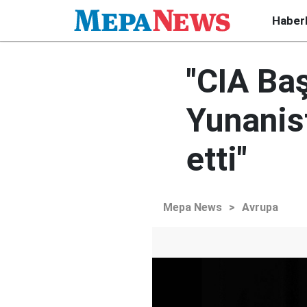
Haber
"CIA Baş
Yunanist
etti"
Mepa News
>
Avrupa