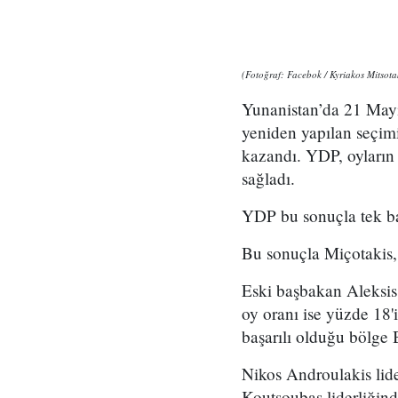
(Fotoğraf: Facebok / Kyriakos Mitsota
Yunanistan’da 21 Mayı
yeniden yapılan seçim
kazandı. YDP, oyların
sağladı.
YDP bu sonuçla tek b
Bu sonuçla Miçotakis,
Eski başbakan Aleksis
oy oranı ise yüzde 18'
başarılı olduğu bölge 
Nikos Androulakis lid
Koutsoubas liderliğin