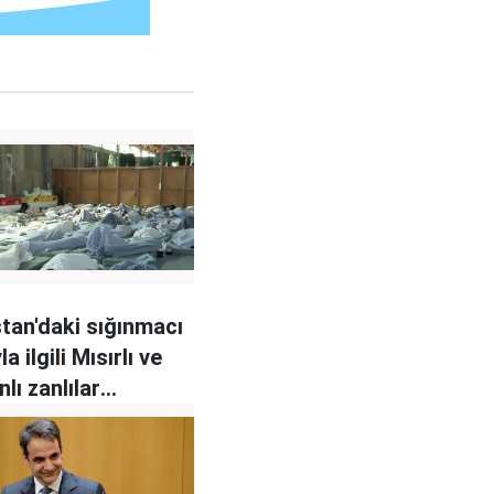
tan'daki sığınmacı
a ilgili Mısırlı ve
lı zanlılar
a alındı