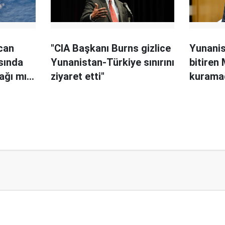
can
"CIA Başkanı Burns gizlice
Yunanis
sında
Yunanistan-Türkiye sınırını
bitiren
ağı mı
ziyaret etti"
kurama