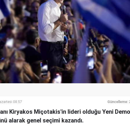
azartesi 08:57
Güncelleme:
nı Kiryakos Miçotakis'in lideri olduğu Yeni Demo
ünü alarak genel seçimi kazandı.