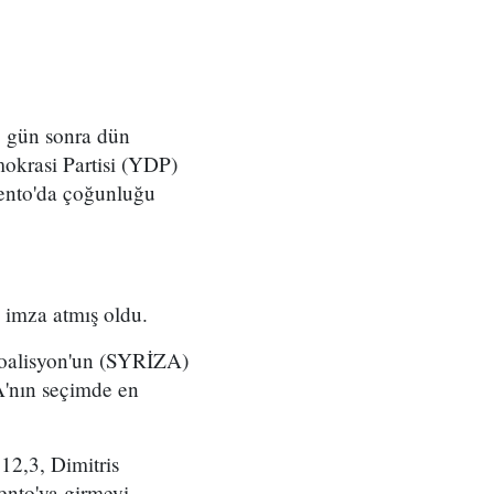
5 gün sonra dün
okrasi Partisi (YDP)
mento'da çoğunluğu
 imza atmış oldu.
 Koalisyon'un (SYRİZA)
A'nın seçimde en
12,3, Dimitris
ento'ya girmeyi