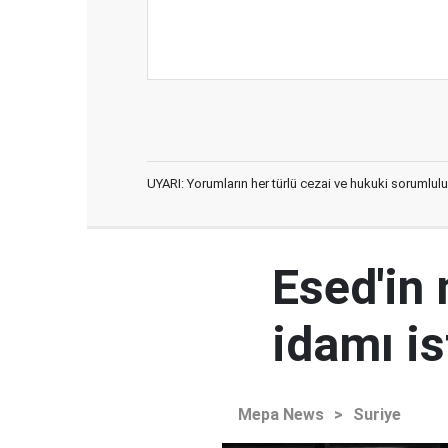
UYARI: Yorumların her türlü cezai ve hukuki sorumlulu
Esed'in
idamı is
Mepa News
>
Suriye