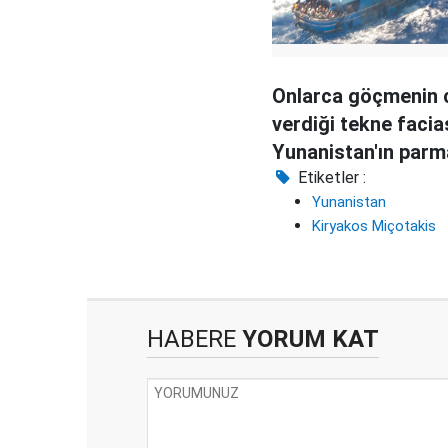
Onlarca göçmenin 
verdiği tekne facia
Yunanistan'ın parm
var?
Etiketler :
Yunanistan
Kiryakos Miçotakis
HABERE
YORUM KAT