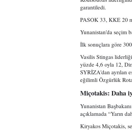
garantiledi.
PASOK 33, KKE 20 mill
Yunanistan'da seçim b
İlk sonuçlara göre 300
Vasilis Stingas liderli
yüzde 4,6 oyla 12, Dimi
SYRİZA'dan ayrılan es
eğilimli Özgürlük Rotas
Miçotakis: Daha iy
Yunanistan Başbakanı 
açıklamada “Yarın dah
Kiryakos Miçotakis, se