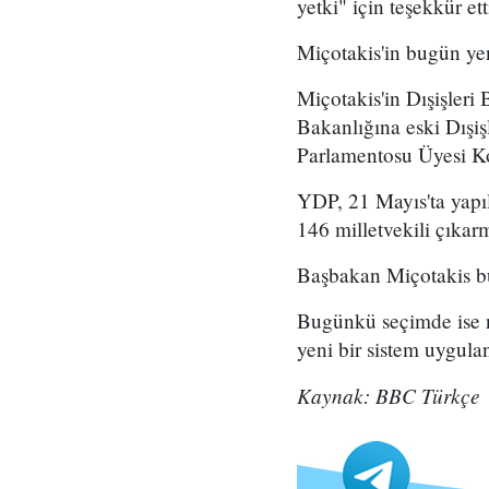
yetki" için teşekkür et
Miçotakis'in bugün yen
Miçotakis'in Dışişleri
Bakanlığına eski Dışi
Parlamentosu Üyesi Kos
YDP, 21 Mayıs'ta yapı
146 milletvekili çıka
Başbakan Miçotakis bu
Bugünkü seçimde ise ni
yeni bir sistem uygula
Kaynak: BBC Türkçe