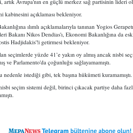
ti, artık Avrupa'nın en güçlü merkez sağ partisinin lideri 
i kabinesini açıklaması bekleniyor.
 Bakanlığına ılımlı açıklamalarıyla tanınan Yogios Gerapet
şleri Bakanı Nikos Dendias'ı, Ekonomi Bakanlığına da es
tis Hadjidakis'!i getirmesi bekleniyor.
lan seçimlerde yüzde 41’e yakın oy almış ancak nisbi seç
rmış ve Parlamento'da çoğunluğu sağlayamamıştı.
 nedenle istediği gibi, tek başına hükümeti kuramamıştı.
sbi seçim sistemi değil, birinci çıkacak partiye daha faz
nmıştı.