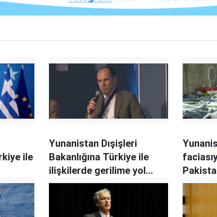
Yunanistan Dışişleri
Yunanis
kiye ile
Bakanlığına Türkiye ile
faciasıyl
ilişkilerde gerilime yol
Pakistan
açan isim atandı
gözaltın