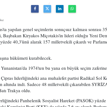
kis)
s'ta yapılan genel seçimlerin sonuçsuz kalması sonrası 3
i, Başbakan Kiryakos Miçotakis'in lideri olduğu Yeni Dem
 yüzde 40,3'ünü alarak 157 milletvekili çıkardı ve Parla
aşına hükümeti kurabilecek.
 Yunanistan'da 1974'ten bu yana en büyük seçim zaferine
 Çipras liderliğindeki ana muhalefet partisi Radikal Sol
in altında indi. Sadece 48 milletvekili çıkarabilen SYRİZ
Batı Trakya oldu.
erliğindeki Panhelenik Sosyalist Hareket (PASOK) yüzde 
deki Komünist Parti (KKE) de yüzde 7,6 oy alarak Parlam