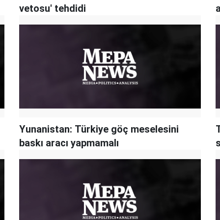
vetosu' tehdidi
a
Yunanistan: Türkiye göç meselesini
baskı aracı yapmamalı
s