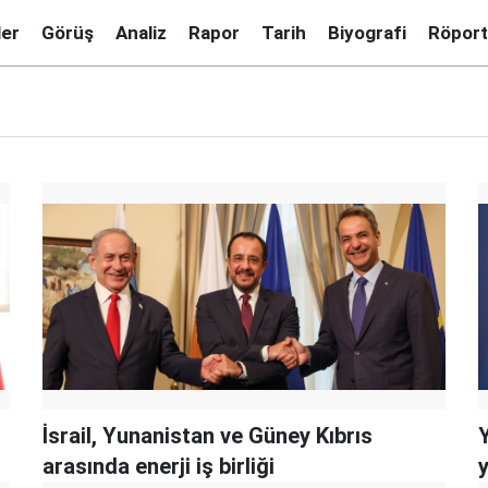
ler
Görüş
Analiz
Rapor
Tarih
Biyografi
Röport
İsrail, Yunanistan ve Güney Kıbrıs
arasında enerji iş birliği