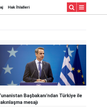
aj
Hak İhlalleri
Yunanistan Başbakanı'ndan Türkiye ile
yakınlaşma mesajı