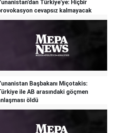
Yunanistan'dan Türkiye'ye: Hiçbir
provokasyon cevapsız kalmayacak
Yunanistan Başbakanı Miçotakis:
Türkiye ile AB arasındaki göçmen
anlaşması öldü