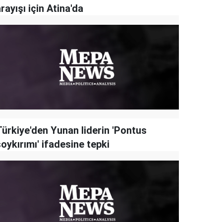
rayışı için Atina'da
Türkiye'den Yunan liderin 'Pontus
oykırımı' ifadesine tepki