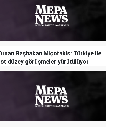
Yunan Başbakan Miçotakis: Türkiye ile
üst düzey görüşmeler yürütülüyor