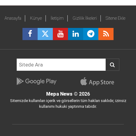
Anasayfa
Künye
İletişim
Gizlilik İlkeleri
Sitene Ekle
Mepa News
© 2026
Sitemizde kullanılan içerik ve görsellerin tüm hakları saklıdır, izinsiz
kullanımı hukuki yaptırıma tabidir.