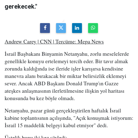
gerekecek."
Andrew Carey | CNN | Tercüme: Mepa News
İsrail Başbakanı Binyamin Netanyahu, zorlu meselelerde
genellikle konuyu ertelemeyi tercih eder. Bir tavır almak
zorunda kaldığında ise ileride işler karışırsa kendisine
manevra alanı bırakacak bir miktar belirsizlik eklemeyi
sever. Ancak ABD Başkanı Donald Trump'ın Gazze
ateşkes anlaşmasının ilerletilmesine ilişkin yol haritası
konusunda bu kez böyle olmadı.
Netanyahu, pazar günü gerçekleştirilen haftalık İsrail
kabine toplantısının açılışında, "Açık konuşmak istiyorum:
İsrail 15 maddelik belgeyi kabul etmiyor" dedi.
Üstelik bunu iki kez söyledi: