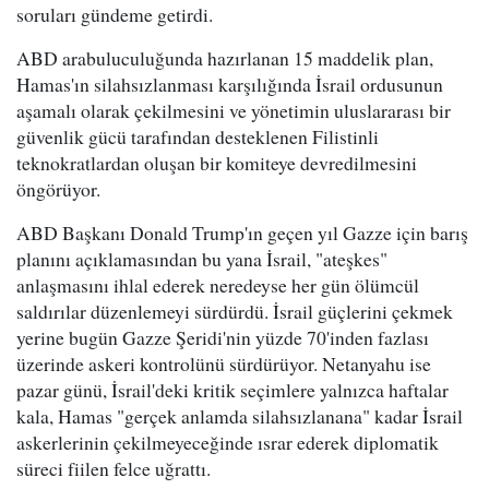
soruları gündeme getirdi.
ABD arabuluculuğunda hazırlanan 15 maddelik plan,
Hamas'ın silahsızlanması karşılığında İsrail ordusunun
aşamalı olarak çekilmesini ve yönetimin uluslararası bir
güvenlik gücü tarafından desteklenen Filistinli
teknokratlardan oluşan bir komiteye devredilmesini
öngörüyor.
ABD Başkanı Donald Trump'ın geçen yıl Gazze için barış
planını açıklamasından bu yana İsrail, "ateşkes"
anlaşmasını ihlal ederek neredeyse her gün ölümcül
saldırılar düzenlemeyi sürdürdü. İsrail güçlerini çekmek
yerine bugün Gazze Şeridi'nin yüzde 70'inden fazlası
üzerinde askeri kontrolünü sürdürüyor. Netanyahu ise
pazar günü, İsrail'deki kritik seçimlere yalnızca haftalar
kala, Hamas "gerçek anlamda silahsızlanana" kadar İsrail
askerlerinin çekilmeyeceğinde ısrar ederek diplomatik
süreci fiilen felce uğrattı.