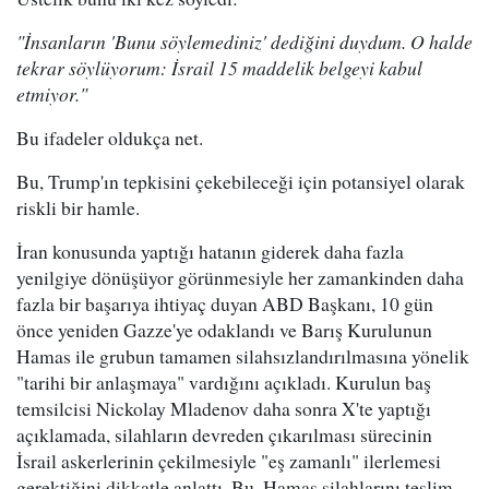
"İnsanların 'Bunu söylemediniz' dediğini duydum. O halde
tekrar söylüyorum: İsrail 15 maddelik belgeyi kabul
etmiyor."
Bu ifadeler oldukça net.
Bu, Trump'ın tepkisini çekebileceği için potansiyel olarak
riskli bir hamle.
İran konusunda yaptığı hatanın giderek daha fazla
yenilgiye dönüşüyor görünmesiyle her zamankinden daha
fazla bir başarıya ihtiyaç duyan ABD Başkanı, 10 gün
önce yeniden Gazze'ye odaklandı ve Barış Kurulunun
Hamas ile grubun tamamen silahsızlandırılmasına yönelik
"tarihi bir anlaşmaya" vardığını açıkladı. Kurulun baş
temsilcisi Nickolay Mladenov daha sonra X'te yaptığı
açıklamada, silahların devreden çıkarılması sürecinin
İsrail askerlerinin çekilmesiyle "eş zamanlı" ilerlemesi
gerektiğini dikkatle anlattı. Bu, Hamas silahlarını teslim