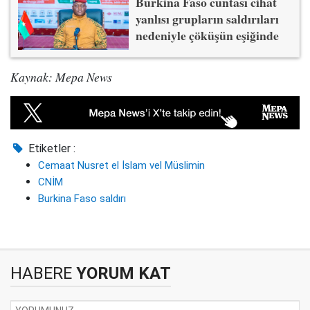
Burkina Faso cuntası cihat
yanlısı grupların saldırıları
nedeniyle çöküşün eşiğinde
Kaynak: Mepa News
Etiketler :
Cemaat Nusret el İslam vel Müslimin
CNİM
Burkina Faso saldırı
HABERE
YORUM KAT