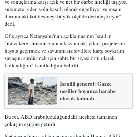
ve sonuçlarına karşı açık ve net bir darbe niteliği taşıyor,
sükunete giden yolu kasıtlı olarak engelliyor ve insani
durumdaki kötüleşmeyi büyük ölçüde derinleştiriyor"
dedi.
Ofis ayrıca Netanyahu'nun açıklamasının İsrail'in
"müzakere sürecini zaman kazanmak, yıkıcı projelerini
hayata geçirmek ve savunmasız sivillere karşı soykırım
savaşını sürdürmek için sahte bir siyasi örtü olarak
kullandığını" kanıtladığını belirtti.
İsrailli general: Gazze
nesiller boyunca harabe
olarak kalmalı
Bu ret, ABD arabuluculuğundaki ateşkesi tamamen
çöküşün eşiğine getirdi.
Netanyahu'nun açıklamasının ardından Hamas, ABD