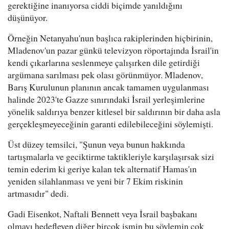
gerektiğine inanıyorsa ciddi biçimde yanıldığını
düşünüyor.
Örneğin Netanyahu'nun başlıca rakiplerinden hiçbirinin,
Mladenov'un pazar günkü televizyon röportajında İsrail'in
kendi çıkarlarına seslenmeye çalışırken dile getirdiği
argümana sarılması pek olası görünmüyor. Mladenov,
Barış Kurulunun planının ancak tamamen uygulanması
halinde 2023'te Gazze sınırındaki İsrail yerleşimlerine
yönelik saldırıya benzer kitlesel bir saldırının bir daha asla
gerçekleşmeyeceğinin garanti edilebileceğini söylemişti.
Üst düzey temsilci, "Şunun veya bunun hakkında
tartışmalarla ve geciktirme taktikleriyle karşılaşırsak sizi
temin ederim ki geriye kalan tek alternatif Hamas'ın
yeniden silahlanması ve yeni bir 7 Ekim riskinin
artmasıdır" dedi.
Gadi Eisenkot, Naftali Bennett veya İsrail başbakanı
olmayı hedefleyen diğer birçok ismin bu söylemin çok