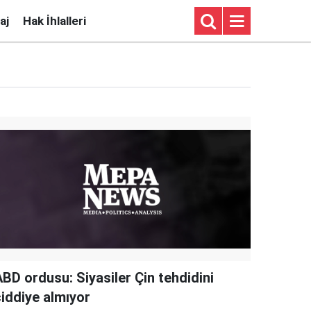
aj
Hak İhlalleri
ABD ordusu: Siyasiler Çin tehdidini
ciddiye almıyor