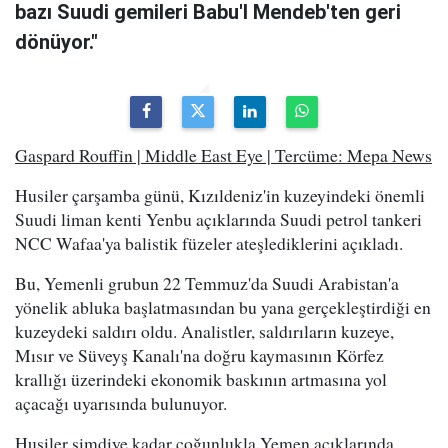
bazı Suudi gemileri Babu'l Mendeb'ten geri
dönüyor."
Gaspard Rouffin | Middle East Eye | Tercüme: Mepa News
Husiler çarşamba günü, Kızıldeniz'in kuzeyindeki önemli
Suudi liman kenti Yenbu açıklarında Suudi petrol tankeri
NCC Wafaa'ya balistik füzeler ateşlediklerini açıkladı.
Bu, Yemenli grubun 22 Temmuz'da Suudi Arabistan'a
yönelik abluka başlatmasından bu yana gerçekleştirdiği en
kuzeydeki saldırı oldu. Analistler, saldırıların kuzeye,
Mısır ve Süveyş Kanalı'na doğru kaymasının Körfez
krallığı üzerindeki ekonomik baskının artmasına yol
açacağı uyarısında bulunuyor.
Husiler şimdiye kadar çoğunlukla Yemen açıklarında,