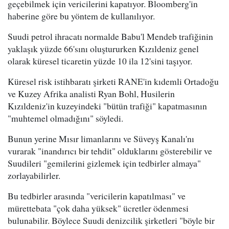
geçebilmek için vericilerini kapatıyor. Bloomberg'in
haberine göre bu yöntem de kullanılıyor.
Suudi petrol ihracatı normalde Babu'l Mendeb trafiğinin
yaklaşık yüzde 66'sını oluştururken Kızıldeniz genel
olarak küresel ticaretin yüzde 10 ila 12'sini taşıyor.
Küresel risk istihbaratı şirketi RANE'in kıdemli Ortadoğu
ve Kuzey Afrika analisti Ryan Bohl, Husilerin
Kızıldeniz'in kuzeyindeki "bütün trafiği" kapatmasının
"muhtemel olmadığını" söyledi.
Bunun yerine Mısır limanlarını ve Süveyş Kanalı'nı
vurarak "inandırıcı bir tehdit" olduklarını gösterebilir ve
Suudileri "gemilerini gizlemek için tedbirler almaya"
zorlayabilirler.
Bu tedbirler arasında "vericilerin kapatılması" ve
mürettebata "çok daha yüksek" ücretler ödenmesi
bulunabilir. Böylece Suudi denizcilik şirketleri "böyle bir