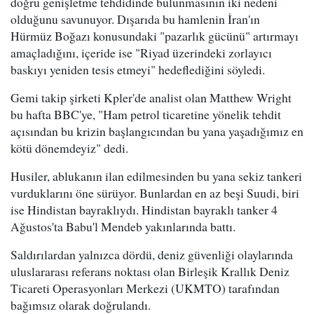
doğru genişletme tehdidinde bulunmasının iki nedeni
olduğunu savunuyor. Dışarıda bu hamlenin İran'ın
Hürmüz Boğazı konusundaki "pazarlık gücünü" artırmayı
amaçladığını, içeride ise "Riyad üzerindeki zorlayıcı
baskıyı yeniden tesis etmeyi" hedeflediğini söyledi.
Gemi takip şirketi Kpler'de analist olan Matthew Wright
bu hafta BBC'ye, "Ham petrol ticaretine yönelik tehdit
açısından bu krizin başlangıcından bu yana yaşadığımız en
kötü dönemdeyiz" dedi.
Husiler, ablukanın ilan edilmesinden bu yana sekiz tankeri
vurduklarını öne sürüyor. Bunlardan en az beşi Suudi, biri
ise Hindistan bayraklıydı. Hindistan bayraklı tanker 4
Ağustos'ta Babu'l Mendeb yakınlarında battı.
Saldırılardan yalnızca dördü, deniz güvenliği olaylarında
uluslararası referans noktası olan Birleşik Krallık Deniz
Ticareti Operasyonları Merkezi (UKMTO) tarafından
bağımsız olarak doğrulandı.