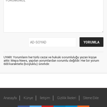
UYARI: Yorumların her türlü cezai ve hukuki sorumluluğu yazan kişiye
aittir. Mepa News, yapılan yorumlardan sorumlu değildir. Her bir yorum
600 karakterle (boşluklu) sınırlıdır.
Anasayfa
Künye
İletişim
Gizlilik İlkeleri
Sitene Ekle