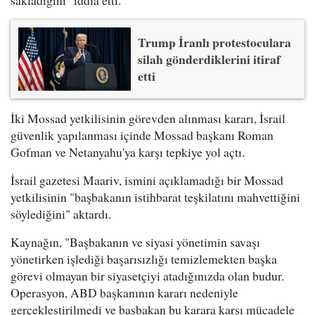
Trump İranlı protestoculara
silah gönderdiklerini itiraf
etti
İki Mossad yetkilisinin görevden alınması kararı, İsrail
güvenlik yapılanması içinde Mossad başkanı Roman
Gofman ve Netanyahu'ya karşı tepkiye yol açtı.
İsrail gazetesi Maariv, ismini açıklamadığı bir Mossad
yetkilisinin "başbakanın istihbarat teşkilatını mahvettiğini
söylediğini" aktardı.
Kaynağın, "Başbakanın ve siyasi yönetimin savaşı
yönetirken işlediği başarısızlığı temizlemekten başka
görevi olmayan bir siyasetçiyi atadığınızda olan budur.
Operasyon, ABD başkanının kararı nedeniyle
gerçekleştirilmedi ve başbakan bu karara karşı mücadele