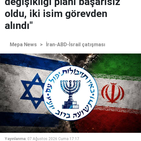
değişikliği planı başarısız
oldu, iki isim görevden
alındı"
Mepa News
>
İran-ABD-İsrail çatışması
Yayınlanma:
07 Ağustos 2026 Cuma 17:17