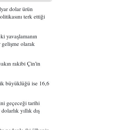
yar dolar ürün
itikasını terk ettiği
eki yavaşlamanın
r gelişme olarak
kın rakibi Çin'in
ik büyüklüğü ise 16,6
i geçeceği tarihi
dolarlık yıllık dış