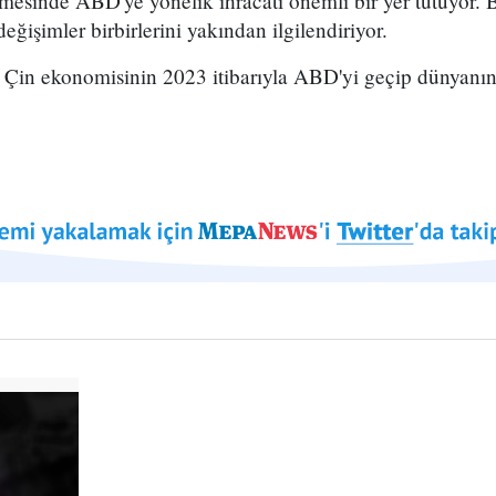
esinde ABD'ye yönelik ihracatı önemli bir yer tutuyor. B
değişimler birbirlerini yakından ilgilendiriyor.
 Çin ekonomisinin 2023 itibarıyla ABD'yi geçip dünyanı