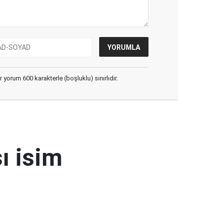
yorum 600 karakterle (boşluklu) sınırlıdır.
ı isim