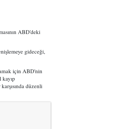
ınmasının ABD'deki
enişlemeye gideceği,
lamak için ABD'nin
l kayıp
r karşısında düzenli