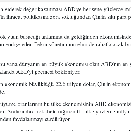
nda giderek değer kazanması ABD'ye her sene yüzlerce mil
n ihracat politikasını zora soktuğundan Çin'in sıkı para pol
çok yuan basacağı anlamına da geldiğinden ekonomisind
dan endişe eden Pekin yönetiminin elini de rahatlatacak bi
 bu yana dünyanın en büyük ekonomisi olan ABD'nin en ya
alanda ABD'yi geçmesi bekleniyor.
in ekonomik büyüklüğü 22,6 trilyon dolar, Çin'in ekonom
nde.
üyüme oranlarının bu ülke ekonomisinin ABD ekonomisin
or. Aralarındaki rekabete rağmen iki ülke yüzlerce milyar 
rinden faydalanmayı sürdürüyor.