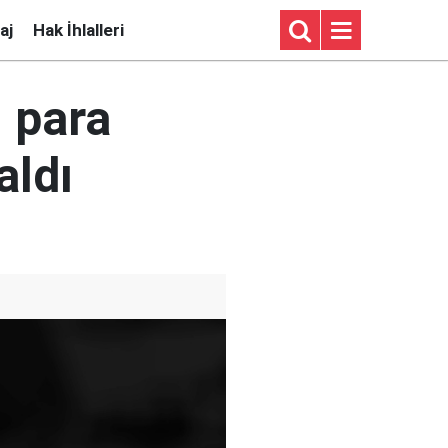
aj
Hak İhlalleri
ı para
aldı