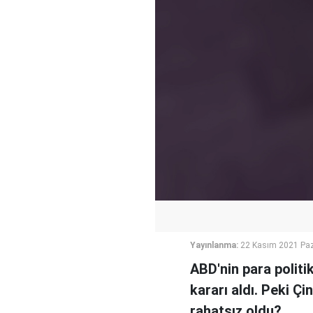
Yayınlanma:
22 Kasım 2021 Paz
ABD'nin para politi
kararı aldı. Peki Ç
rahatsız oldu?