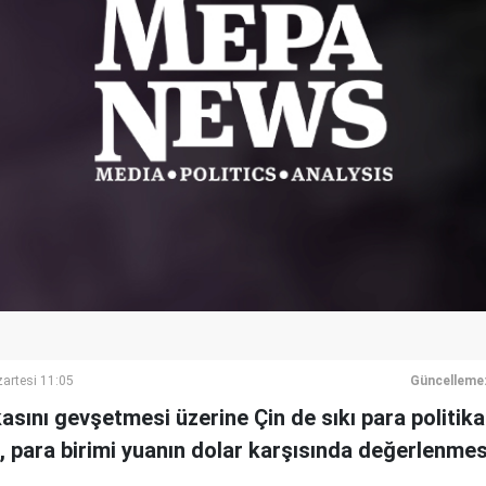
artesi 11:05
Güncelleme
kasını gevşetmesi üzerine Çin de sıkı para politi
in, para birimi yuanın dolar karşısında değerlenm