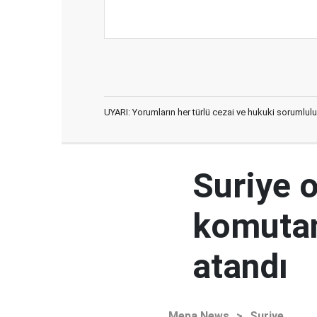
UYARI: Yorumların her türlü cezai ve hukuki sorumlulu
Suriye 
komutan
atandı
Mepa News
>
Suriye