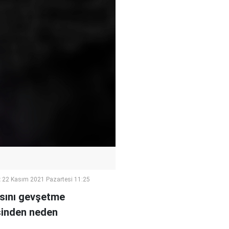
:
22 Kasım 2021 Pazartesi 11:25
kasını gevşetme
esinden neden