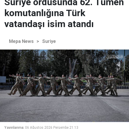
Suriye ordusunda 62. Tümen
komutanlığına Türk
vatandaşı isim atandı
Mepa News
>
Suriye
Yayınlanma:
06 Ağustos 2026 Perşembe 21:13