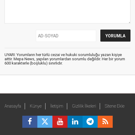
UYARI: Yorumların her türlü cezai ve hukuki sorumluluğu yazan kişiye
aittir. Mepa News, yapılan yorumlardan sorumlu değildir. Her bir yorum
600 karakterle (boşluklu) sınırlıdır.
Anasayfa
Künye
İletişim
Gizlilik İlkeleri
Sitene Ekle