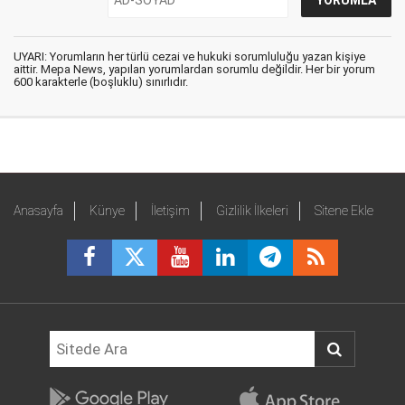
UYARI: Yorumların her türlü cezai ve hukuki sorumluluğu yazan kişiye
aittir. Mepa News, yapılan yorumlardan sorumlu değildir. Her bir yorum
600 karakterle (boşluklu) sınırlıdır.
Anasayfa
Künye
İletişim
Gizlilik İlkeleri
Sitene Ekle