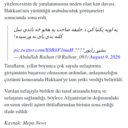
yüzlercesinin de yaralanmasına neden olan kan davası,
Hakkani'nin yürüttüğü arabuluculuk görüşmeleri
sonucunda sona erdi.
په لویه پکتیا کې د خلیفه صاحب په هڅو څه باندې سل
کلنه بدي پای ته ورسېده!
pic.twitter.com/X0IkkF1maH
بشپړ راپور????
— Abdullah Raihan (@Raihan_093)
August 9, 2026
Tarafların, yıllar boyunca çok sayıda uzlaştırma
girişiminin başarısız olmasının ardından, anlaşmazlığın
çözümü konusunda Hakkani'ye tam yetki verdiği belirtildi.
Varılan uzlaşıyla birlikte iki taraf arasında barış ve
uzlaşının sağlandığı, böylece Afganistan'ın doğusundaki
en uzun süreli aşiret ihtilaflarından birinin sona erdiği
ifade edildi.
Kaynak: Mepa News