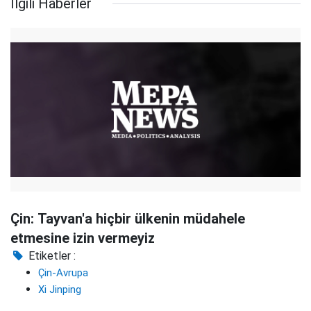
İlgili Haberler
Çin: Tayvan'a hiçbir ülkenin müdahele
etmesine izin vermeyiz
Etiketler :
Çin-Avrupa
Xi Jinping