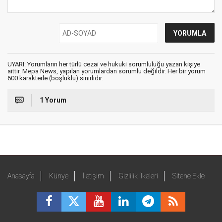
UYARI: Yorumların her türlü cezai ve hukuki sorumluluğu yazan kişiye
aittir. Mepa News, yapılan yorumlardan sorumlu değildir. Her bir yorum
600 karakterle (boşluklu) sınırlıdır.
1 Yorum
Anasayfa
Künye
İletişim
Gizlilik İlkeleri
Sitene Ekle