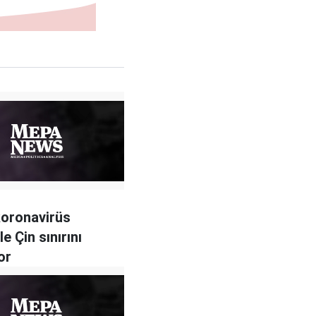
oronavirüs
e Çin sınırını
or