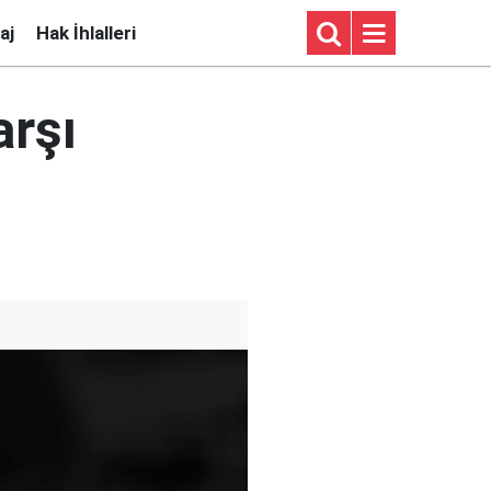
aj
Hak İhlalleri
arşı