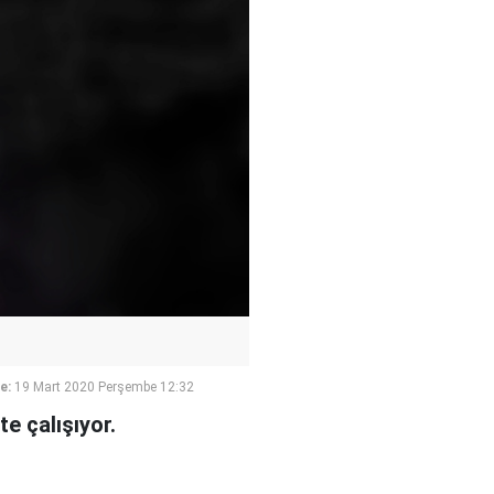
e:
19 Mart 2020 Perşembe 12:32
e çalışıyor.