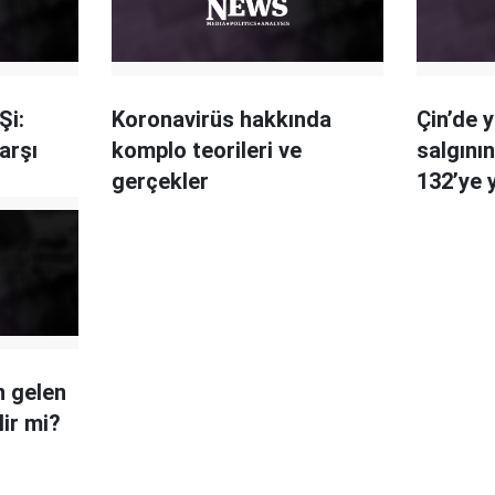
Şi:
Koronavirüs hakkında
Çin’de 
arşı
komplo teorileri ve
salgının
gerçekler
132’ye 
n gelen
lir mi?