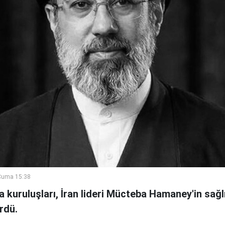
Cuma 15:38
a kuruluşları, İran lideri Mücteba Hamaney'in sa
rdü.