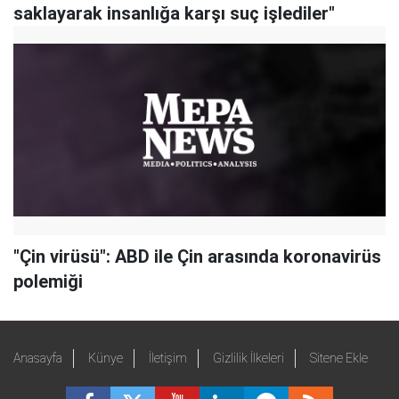
saklayarak insanlığa karşı suç işlediler"
"Çin virüsü": ABD ile Çin arasında koronavirüs
polemiği
Anasayfa
Künye
İletişim
Gizlilik İlkeleri
Sitene Ekle