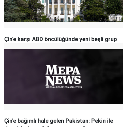
Çin'e karşı ABD öncülüğünde yeni beşli grup
Çin'e bağımlı hale gelen Pakistan: Pekin ile