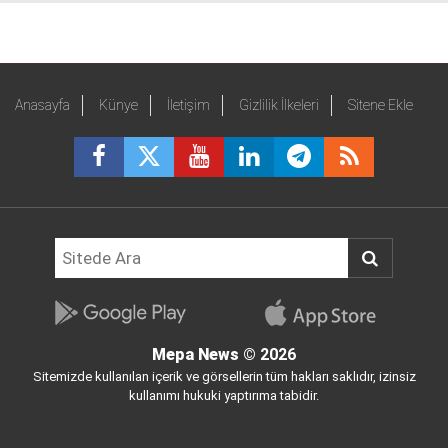
Anasayfa
Künye
İletişim
Gizlilik İlkeleri
Sitene Ekle
Mepa News
© 2026
Sitemizde kullanılan içerik ve görsellerin tüm hakları saklıdır, izinsiz
kullanımı hukuki yaptırıma tabidir.