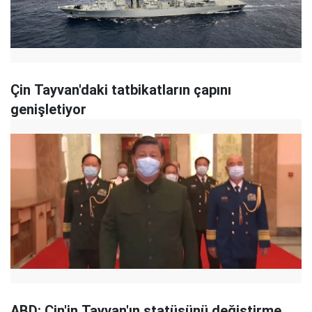
Çin Tayvan'daki tatbikatların çapını
genişletiyor
ABD: Çin'in Tayvan'ın statüsünü değiştirme