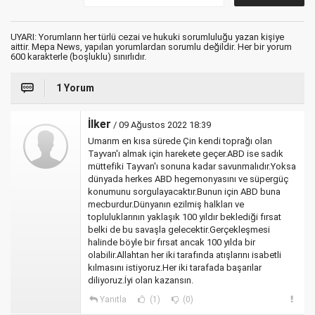
UYARI: Yorumların her türlü cezai ve hukuki sorumluluğu yazan kişiye
aittir. Mepa News, yapılan yorumlardan sorumlu değildir. Her bir yorum
600 karakterle (boşluklu) sınırlıdır.
1 Yorum
İlker
/ 09 Ağustos 2022 18:39
Umarım en kısa sürede Çin kendi toprağı olan
Tayvan'ı almak için harekete geçer.ABD ise sadık
müttefiki Tayvan'ı sonuna kadar savunmalıdır.Yoksa
dünyada herkes ABD hegemonyasını ve süpergüç
konumunu sorgulayacaktır.Bunun için ABD buna
mecburdur.Dünyanın ezilmiş halkları ve
topluluklarının yaklaşık 100 yıldır beklediği fırsat
belki de bu savaşla gelecektir.Gerçekleşmesi
halinde böyle bir fırsat ancak 100 yılda bir
olabilir.Allahtan her iki tarafında atışlarını isabetli
kılmasını istiyoruz.Her iki tarafada başarılar
diliyoruz.İyi olan kazansın.
Yanıtla
(1)
(0)