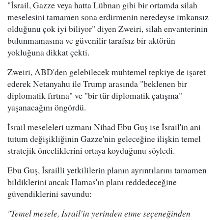
"İsrail, Gazze veya hatta Lübnan gibi bir ortamda silah
meselesini tamamen sona erdirmenin neredeyse imkansız
olduğunu çok iyi biliyor" diyen Zweiri, silah envanterinin
bulunmamasına ve güvenilir tarafsız bir aktörün
yokluğuna dikkat çekti.
Zweiri, ABD'den gelebilecek muhtemel tepkiye de işaret
ederek Netanyahu ile Trump arasında "beklenen bir
diplomatik fırtına" ve "bir tür diplomatik çatışma"
yaşanacağını öngördü.
İsrail meseleleri uzmanı Nihad Ebu Guş ise İsrail'in ani
tutum değişikliğinin Gazze'nin geleceğine ilişkin temel
stratejik önceliklerini ortaya koyduğunu söyledi.
Ebu Guş, İsrailli yetkililerin planın ayrıntılarını tamamen
bildiklerini ancak Hamas'ın planı reddedeceğine
güvendiklerini savundu:
"Temel mesele, İsrail'in yerinden etme seçeneğinden