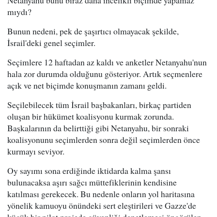
mıydı?
Bunun nedeni, pek de şaşırtıcı olmayacak şekilde,
İsrail'deki genel seçimler.
Seçimlere 12 haftadan az kaldı ve anketler Netanyahu'nun
hala zor durumda olduğunu gösteriyor. Artık seçmenlere
açık ve net biçimde konuşmanın zamanı geldi.
Seçilebilecek tüm İsrail başbakanları, birkaç partiden
oluşan bir hükümet koalisyonu kurmak zorunda.
Başkalarının da belirttiği gibi Netanyahu, bir sonraki
koalisyonunu seçimlerden sonra değil seçimlerden önce
kurmayı seviyor.
Oy sayımı sona erdiğinde iktidarda kalma şansı
bulunacaksa aşırı sağcı müttefiklerinin kendisine
katılması gerekecek. Bu nedenle onların yol haritasına
yönelik kamuoyu önündeki sert eleştirileri ve Gazze'de
küçük bir pilot projede güvenliği denetlemesi öngörülen