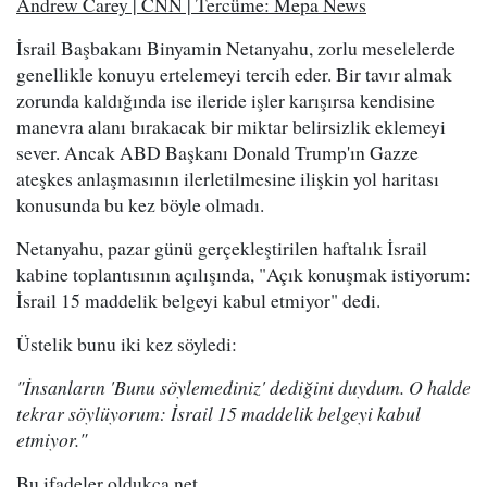
Andrew Carey | CNN | Tercüme: Mepa News
İsrail Başbakanı Binyamin Netanyahu, zorlu meselelerde
genellikle konuyu ertelemeyi tercih eder. Bir tavır almak
zorunda kaldığında ise ileride işler karışırsa kendisine
manevra alanı bırakacak bir miktar belirsizlik eklemeyi
sever. Ancak ABD Başkanı Donald Trump'ın Gazze
ateşkes anlaşmasının ilerletilmesine ilişkin yol haritası
konusunda bu kez böyle olmadı.
Netanyahu, pazar günü gerçekleştirilen haftalık İsrail
kabine toplantısının açılışında, "Açık konuşmak istiyorum:
İsrail 15 maddelik belgeyi kabul etmiyor" dedi.
Üstelik bunu iki kez söyledi:
"İnsanların 'Bunu söylemediniz' dediğini duydum. O halde
tekrar söylüyorum: İsrail 15 maddelik belgeyi kabul
etmiyor."
Bu ifadeler oldukça net.