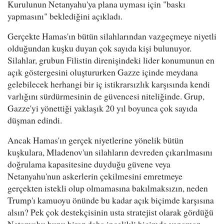
Kurulunun Netanyahu'ya plana uyması için "baskı
yapmasını" beklediğini açıkladı.
Gerçekte Hamas'ın bütün silahlarından vazgeçmeye niyetli
olduğundan kuşku duyan çok sayıda kişi bulunuyor.
Silahlar, grubun Filistin direnişindeki lider konumunun en
açık göstergesini oluştururken Gazze içinde meydana
gelebilecek herhangi bir iç istikrarsızlık karşısında kendi
varlığını sürdürmesinin de güvencesi niteliğinde. Grup,
Gazze'yi yönettiği yaklaşık 20 yıl boyunca çok sayıda
düşman edindi.
Ancak Hamas'ın gerçek niyetlerine yönelik bütün
kuşkulara, Mladenov'un silahların devreden çıkarılmasını
doğrulama kapasitesine duyduğu güvene veya
Netanyahu'nun askerlerin çekilmesini emretmeye
gerçekten istekli olup olmamasına bakılmaksızın, neden
Trump'ı kamuoyu önünde bu kadar açık biçimde karşısına
alsın? Pek çok destekçisinin usta stratejist olarak gördüğü
Netanyahu bunu biraz daha incelikli biçimde yapamaz