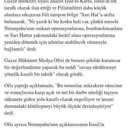
Gazze merkezli siyasi analist İyad el-Karra, İsrail'in tek
taraflı olarak ilan ettiği ve Filistinlileri daha küçük
alanlara sıkıştıran fiili tampon bölge "Sarı Hat"a atıfta
bulunarak, "Ne yazık ki bir korku hali var, çünkü mesele
Netanyahu'nun suikast operasyonlarına, bombardımanlara
ve Sarı Hattın yakınındaki hedef alma operasyonlarına
yeniden dönmek için adımlar atabilecek olmasıyla
bağlantılı" dedi.
Gazze Hükümet Medya Ofisi de benzer şekilde karamsar
bir değerlendirme yaparak bu reddi "savaşı sürdürmeye
yönelik kasıtlı bir taktik" olarak gördü.
Ofis yaptığı açıklamada, "Bu tutumlar, müzakere sürecine
ve sonuçlarına karşı açık ve net bir darbe niteliği taşıyor,
sükunete giden yolu kasıtlı olarak engelliyor ve insani
durumdaki kötüleşmeyi büyük ölçüde derinleştiriyor"
dedi.
Ofis ayrıca Netanyahu'nun açıklamasının İsrail'in