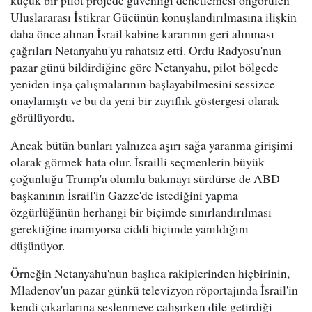
Uluslararası İstikrar Gücünün konuşlandırılmasına ilişkin
daha önce alınan İsrail kabine kararının geri alınması
çağrıları Netanyahu'yu rahatsız etti. Ordu Radyosu'nun
pazar günü bildirdiğine göre Netanyahu, pilot bölgede
yeniden inşa çalışmalarının başlayabilmesini sessizce
onaylamıştı ve bu da yeni bir zayıflık göstergesi olarak
görülüyordu.
Ancak bütün bunları yalnızca aşırı sağa yaranma girişimi
olarak görmek hata olur. İsrailli seçmenlerin büyük
çoğunluğu Trump'a olumlu bakmayı sürdürse de ABD
başkanının İsrail'in Gazze'de istediğini yapma
özgürlüğünün herhangi bir biçimde sınırlandırılması
gerektiğine inanıyorsa ciddi biçimde yanıldığını
düşünüyor.
Örneğin Netanyahu'nun başlıca rakiplerinden hiçbirinin,
Mladenov'un pazar günkü televizyon röportajında İsrail'in
kendi çıkarlarına seslenmeye çalışırken dile getirdiği