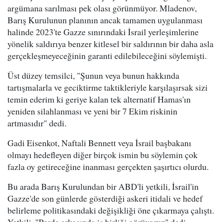
argümana sarılması pek olası görünmüyor. Mladenov,
Barış Kurulunun planının ancak tamamen uygulanması
halinde 2023'te Gazze sınırındaki İsrail yerleşimlerine
yönelik saldırıya benzer kitlesel bir saldırının bir daha asla
gerçekleşmeyeceğinin garanti edilebileceğini söylemişti.
Üst düzey temsilci, "Şunun veya bunun hakkında
tartışmalarla ve geciktirme taktikleriyle karşılaşırsak sizi
temin ederim ki geriye kalan tek alternatif Hamas'ın
yeniden silahlanması ve yeni bir 7 Ekim riskinin
artmasıdır" dedi.
Gadi Eisenkot, Naftali Bennett veya İsrail başbakanı
olmayı hedefleyen diğer birçok ismin bu söylemin çok
fazla oy getireceğine inanması gerçekten şaşırtıcı olurdu.
Bu arada Barış Kurulundan bir ABD'li yetkili, İsrail'in
Gazze'de son günlerde gösterdiği askeri itidali ve hedef
belirleme politikasındaki değişikliği öne çıkarmaya çalıştı.
Yetkili, "Perde arkasında iş birliği görüyoruz" dedi.