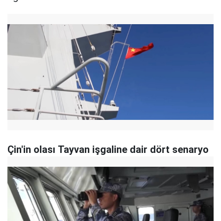
Çin'in olası Tayvan işgaline dair dört senaryo