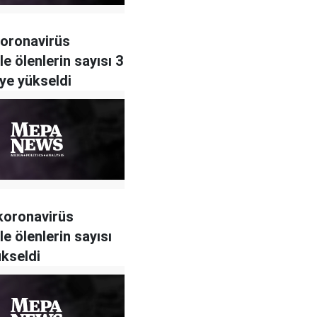
koronavirüs
e ölenlerin sayısı 3
’ye yükseldi
 koronavirüs
e ölenlerin sayısı
ükseldi