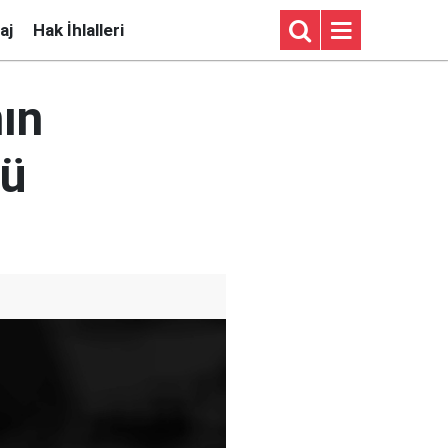
aj
Hak İhlalleri
ın
tü