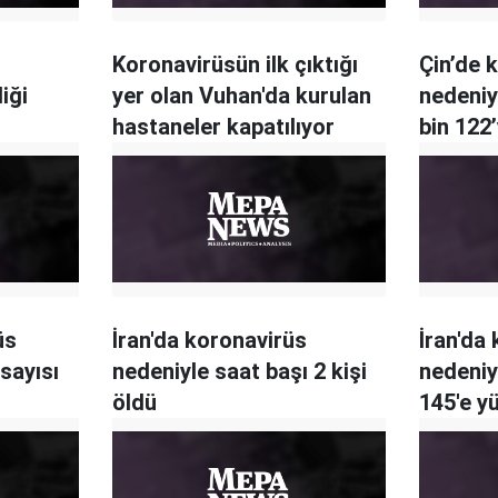
Koronavirüsün ilk çıktığı
Çin’de 
iği
yer olan Vuhan'da kurulan
nedeniyl
hastaneler kapatılıyor
bin 122
üs
İran'da koronavirüs
İran'da
 sayısı
nedeniyle saat başı 2 kişi
nedeniyl
öldü
145'e y