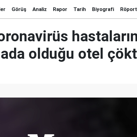
ler
Görüş
Analiz
Rapor
Tarih
Biyografi
Röport
oronavirüs hastaların
nada olduğu otel çök