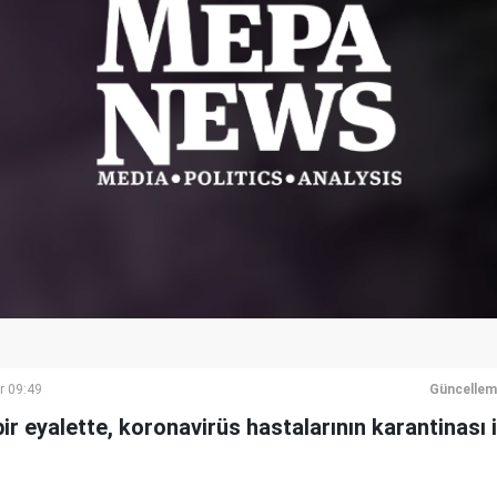
r 09:49
Güncellem
ir eyalette, koronavirüs hastalarının karantinası i