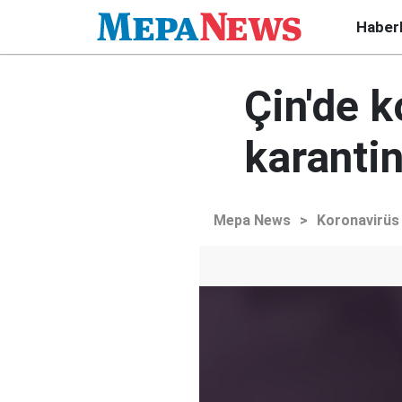
Haber
Çin'de k
karanti
Mepa News
>
Koronavirüs