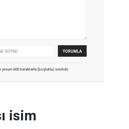
yorum 600 karakterle (boşluklu) sınırlıdır.
ı isim