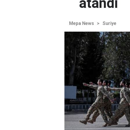
atandı
Mepa News
>
Suriye