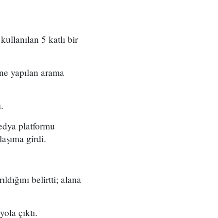
kullanılan 5 katlı bir
ine yapılan arama
.
medya platformu
laşıma girdi.
dığını belirtti; alana
ola çıktı.