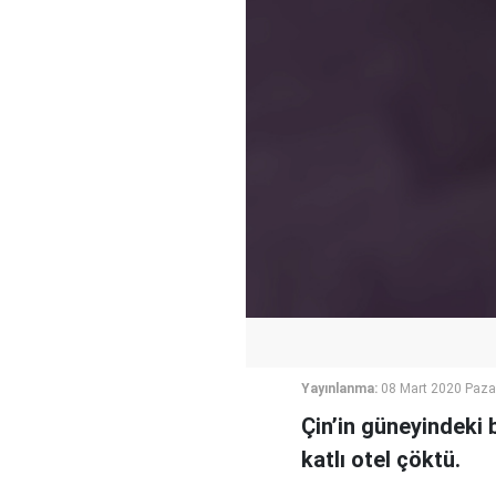
Yayınlanma:
08 Mart 2020 Paza
Çin’in güneyindeki b
katlı otel çöktü.