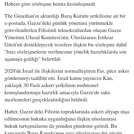
Habere göre sözleşme henüz kesinleşmedi.
The Guardian'ın aktardığı Barış Kurulu yetkilisine ait bir
e-postada, Gazze'deki günlük yönetimi yürütmekle
görevlendirilen Filistinli teknokratlardan oluşan Gazze
Yönetimi Ulusal Komitesi'nin, Uluslararası İstikrar
Gücü'nü destekleyecek tesislere ilişkin bir sözleşme dahil
"bazı sözleşmelerin verilmesine yönelik hazırlıklarda son
aşamaya geldiği" belirtildi.
2020'de İsrail ile ilişkilerini normalleştiren Fas, güce asker
göndermeyi taahhüt etti. İsrail kamu yayıncısı Kan,
yaklaşık 30 Faslı askeri yetkilinin muhtemel
konuşlandırmaya hazırlık amacıyla Gazze'de saha
incelemeleri gerçekleştirdiğini bildirdi.
Haber, Gazze'deki Filistin topraklarında askeri altyapı inşa
edilmesinin hukuka uygunluğuna ilişkin uluslararası
hukuk tartışmalarını da yeniden gündeme getirdi. Bu
kapsamda Barış Kurulu'nun veya uluslararası bir gücün