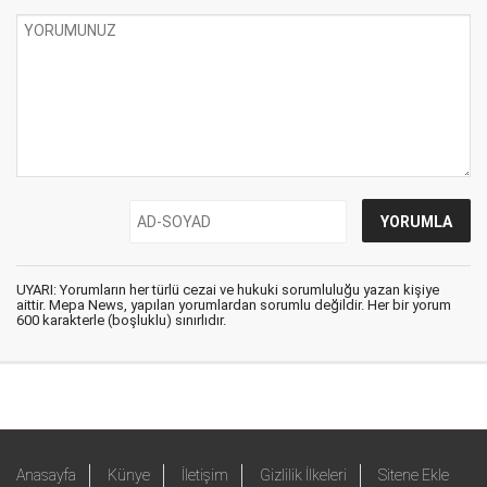
UYARI: Yorumların her türlü cezai ve hukuki sorumluluğu yazan kişiye
aittir. Mepa News, yapılan yorumlardan sorumlu değildir. Her bir yorum
600 karakterle (boşluklu) sınırlıdır.
Anasayfa
Künye
İletişim
Gizlilik İlkeleri
Sitene Ekle