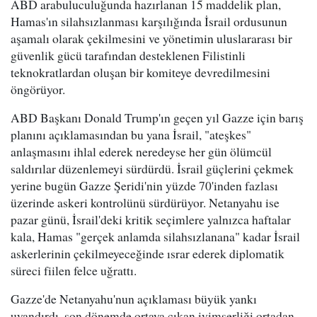
ABD arabuluculuğunda hazırlanan 15 maddelik plan,
Hamas'ın silahsızlanması karşılığında İsrail ordusunun
aşamalı olarak çekilmesini ve yönetimin uluslararası bir
güvenlik gücü tarafından desteklenen Filistinli
teknokratlardan oluşan bir komiteye devredilmesini
öngörüyor.
ABD Başkanı Donald Trump'ın geçen yıl Gazze için barış
planını açıklamasından bu yana İsrail, "ateşkes"
anlaşmasını ihlal ederek neredeyse her gün ölümcül
saldırılar düzenlemeyi sürdürdü. İsrail güçlerini çekmek
yerine bugün Gazze Şeridi'nin yüzde 70'inden fazlası
üzerinde askeri kontrolünü sürdürüyor. Netanyahu ise
pazar günü, İsrail'deki kritik seçimlere yalnızca haftalar
kala, Hamas "gerçek anlamda silahsızlanana" kadar İsrail
askerlerinin çekilmeyeceğinde ısrar ederek diplomatik
süreci fiilen felce uğrattı.
Gazze'de Netanyahu'nun açıklaması büyük yankı
uyandırdı, son dönemde ortaya çıkan iyimserliği ortadan