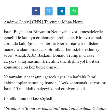
Andrew Carey | CNN | Tercüme: Mepa News
İsrail Başbakanı Binyamin Netanyahu, zorlu meselelerde
genellikle konuyu ertelemeyi tercih eder. Bir tavır almak
zorunda kaldığında ise ileride işler karışırsa kendisine
manevra alanı bırakacak bir miktar belirsizlik eklemeyi
sever. Ancak ABD Başkanı Donald Trump'ın Gazze
ateşkes anlaşmasının ilerletilmesine ilişkin yol haritası
konusunda bu kez böyle olmadı.
Netanyahu, pazar günü gerçekleştirilen haftalık İsrail
kabine toplantısının açılışında, "Açık konuşmak istiyorum:
İsrail 15 maddelik belgeyi kabul etmiyor" dedi.
Üstelik bunu iki kez söyledi:
"İnsanların 'Bunu söylemediniz' dediğini duydum. O halde