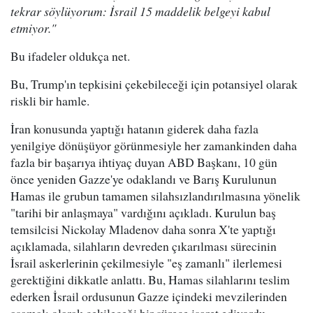
tekrar söylüyorum: İsrail 15 maddelik belgeyi kabul
etmiyor."
Bu ifadeler oldukça net.
Bu, Trump'ın tepkisini çekebileceği için potansiyel olarak
riskli bir hamle.
İran konusunda yaptığı hatanın giderek daha fazla
yenilgiye dönüşüyor görünmesiyle her zamankinden daha
fazla bir başarıya ihtiyaç duyan ABD Başkanı, 10 gün
önce yeniden Gazze'ye odaklandı ve Barış Kurulunun
Hamas ile grubun tamamen silahsızlandırılmasına yönelik
"tarihi bir anlaşmaya" vardığını açıkladı. Kurulun baş
temsilcisi Nickolay Mladenov daha sonra X'te yaptığı
açıklamada, silahların devreden çıkarılması sürecinin
İsrail askerlerinin çekilmesiyle "eş zamanlı" ilerlemesi
gerektiğini dikkatle anlattı. Bu, Hamas silahlarını teslim
ederken İsrail ordusunun Gazze içindeki mevzilerinden
aşamalı olarak çekileceği bir sürece işaret ediyordu.