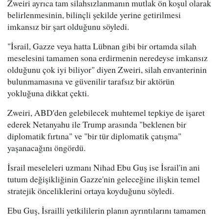
Zweiri ayrıca tam silahsızlanmanın mutlak ön koşul olarak
belirlenmesinin, bilinçli şekilde yerine getirilmesi
imkansız bir şart olduğunu söyledi.
"İsrail, Gazze veya hatta Lübnan gibi bir ortamda silah
meselesini tamamen sona erdirmenin neredeyse imkansız
olduğunu çok iyi biliyor" diyen Zweiri, silah envanterinin
bulunmamasına ve güvenilir tarafsız bir aktörün
yokluğuna dikkat çekti.
Zweiri, ABD'den gelebilecek muhtemel tepkiye de işaret
ederek Netanyahu ile Trump arasında "beklenen bir
diplomatik fırtına" ve "bir tür diplomatik çatışma"
yaşanacağını öngördü.
İsrail meseleleri uzmanı Nihad Ebu Guş ise İsrail'in ani
tutum değişikliğinin Gazze'nin geleceğine ilişkin temel
stratejik önceliklerini ortaya koyduğunu söyledi.
Ebu Guş, İsrailli yetkililerin planın ayrıntılarını tamamen