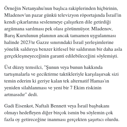
Örneğin Netanyahu'nun başlıca rakiplerinden hiçbirinin,
Mladenov'un pazar günkü televizyon röportajında İsrail'in
kendi çıkarlarına seslenmeye çalışırken dile getirdiği
argümana sarılması pek olası görünmüyor. Mladenov,
Barış Kurulunun planının ancak tamamen uygulanması
halinde 2023'te Gazze sınırındaki İsrail yerleşimlerine
yönelik saldırıya benzer kitlesel bir saldırının bir daha asla
gerçekleşmeyeceğinin garanti edilebileceğini söylemişti.
Üst düzey temsilci, "Şunun veya bunun hakkında
tartışmalarla ve geciktirme taktikleriyle karşılaşırsak sizi
temin ederim ki geriye kalan tek alternatif Hamas'ın
yeniden silahlanması ve yeni bir 7 Ekim riskinin
artmasıdır" dedi.
Gadi Eisenkot, Naftali Bennett veya İsrail başbakanı
olmayı hedefleyen diğer birçok ismin bu söylemin çok
fazla oy getireceğine inanması gerçekten şaşırtıcı olurdu.