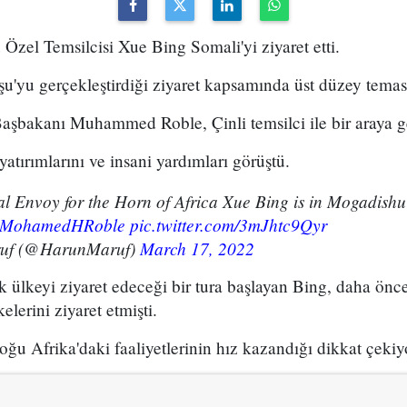
Özel Temsilcisi Xue Bing Somali'yi ziyaret etti.
u'yu gerçekleştirdiği ziyaret kapsamında üst düzey tema
bakanı Muhammed Roble, Çinli temsilci ile bir araya ge
 yatırımlarını ve insani yardımları görüştü.
al Envoy for the Horn of Africa Xue Bing is in Mogadishu
MohamedHRoble
pic.twitter.com/3mJhtc9Qyr
uf (@HarunMaruf)
March 17, 2022
 ülkeyi ziyaret edeceği bir tura başlayan Bing, daha önce 
elerini ziyaret etmişti.
u Afrika'daki faaliyetlerinin hız kazandığı dikkat çekiy