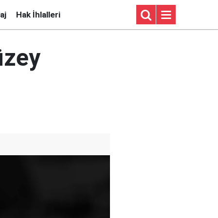
aj
Hak İhlalleri
üzey