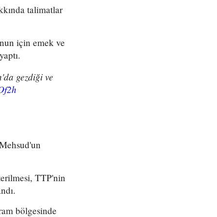
kkında talimatlar
unun için emek ve
yaptı.
'da gezdiği ve
oOf2h
i Mehsud'un
erilmesi, TTP'nin
ndı.
rram bölgesinde