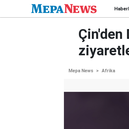
Haber
Çin'den
ziyaretl
Mepa News
>
Afrika