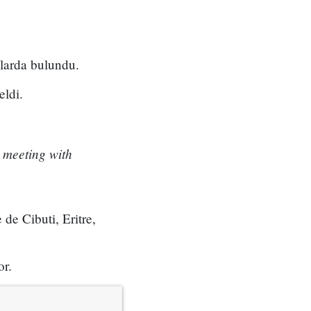
slarda bulundu.
ldi.
 meeting with
de Cibuti, Eritre,
or.