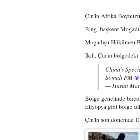
Çin'in Afrika Boynuzu 
Bing, başkent Mogadiş
Mogadişu Hükümeti Baş
İkili, Çin'in bölgedeki
China’s Speci
Somali PM
@
— Harun Mar
Bölge genelinde birçok
Etiyopya gibi bölge ülk
Çin'in son dönemde Doğ