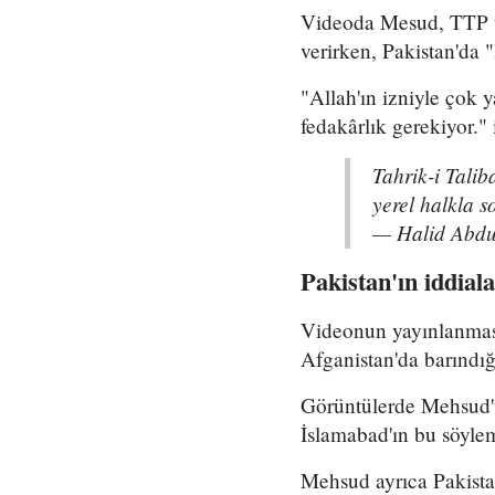
Videoda Mesud, TTP üy
verirken, Pakistan'da 
"Allah'ın izniyle çok
fedakârlık gerekiyor."
Tahrik-i Talib
yerel halkla s
— Halid Abd
Pakistan'ın iddiala
Videonun yayınlanması
Afganistan'da barındığ
Görüntülerde Mehsud'u
İslamabad'ın bu söyle
Mehsud ayrıca Pakista