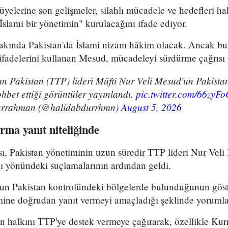
elerine son gelişmeler, silahlı mücadele ve hedefleri ha
"İslami bir yönetimin" kurulacağını ifade ediyor.
 yakında Pakistan'da İslami nizam hâkim olacak. Ancak b
 ifadelerini kullanan Mesud, mücadeleyi sürdürme çağrısı 
an Pakistan (TTP) lideri Müfti Nur Veli Mesud'un Pakistan
ohbet ettiği görüntüler yayınlandı.
pic.twitter.com/66zyF
urrahman (@halidabdurrhmn)
August 5, 2026
rına yanıt niteliğinde
, Pakistan yönetiminin uzun süredir TTP lideri Nur Vel
ı yönündeki suçlamalarının ardından geldi.
n Pakistan kontrolündeki bölgelerde bulunduğunun göst
mine doğrudan yanıt vermeyi amaçladığı şeklinde yorumla
n halkını TTP'ye destek vermeye çağırarak, özellikle Ku