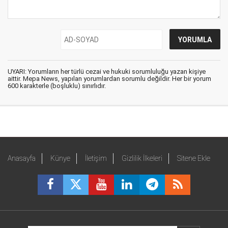
UYARI: Yorumların her türlü cezai ve hukuki sorumluluğu yazan kişiye
aittir. Mepa News, yapılan yorumlardan sorumlu değildir. Her bir yorum
600 karakterle (boşluklu) sınırlıdır.
Anasayfa
Künye
İletişim
Gizlilik İlkeleri
Sitene Ekle