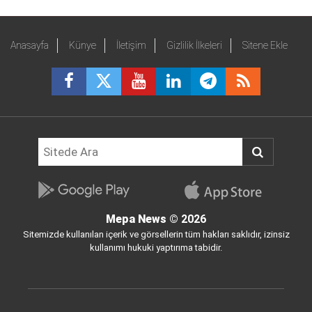
Anasayfa
Künye
İletişim
Gizlilik İlkeleri
Sitene Ekle
Mepa News
© 2026
Sitemizde kullanılan içerik ve görsellerin tüm hakları saklıdır, izinsiz
kullanımı hukuki yaptırıma tabidir.