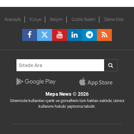
Anasayfa
Künye
İletişim
Gizlilik İlkeleri
Sitene Ekle
Mepa News
© 2026
Sitemizde kullanılan içerik ve görsellerin tüm hakları saklıdır, izinsiz
kullanımı hukuki yaptırıma tabidir.