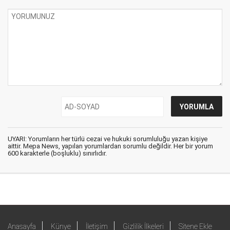
UYARI: Yorumların her türlü cezai ve hukuki sorumluluğu yazan kişiye
aittir. Mepa News, yapılan yorumlardan sorumlu değildir. Her bir yorum
600 karakterle (boşluklu) sınırlıdır.
Anasayfa
Künye
İletişim
Gizlilik İlkeleri
Sitene Ekle