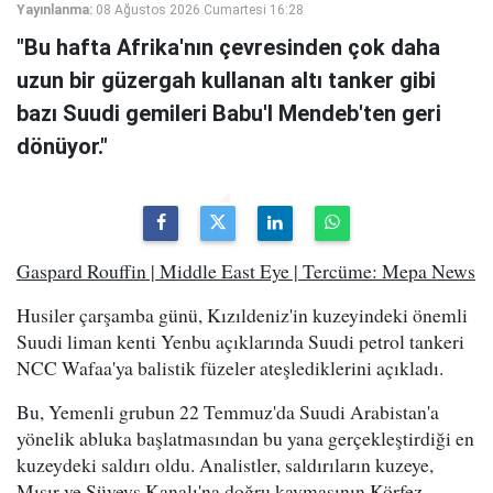
Yayınlanma:
08 Ağustos 2026 Cumartesi 16:28
"Bu hafta Afrika'nın çevresinden çok daha
uzun bir güzergah kullanan altı tanker gibi
bazı Suudi gemileri Babu'l Mendeb'ten geri
dönüyor."
Gaspard Rouffin | Middle East Eye | Tercüme: Mepa News
Husiler çarşamba günü, Kızıldeniz'in kuzeyindeki önemli
Suudi liman kenti Yenbu açıklarında Suudi petrol tankeri
NCC Wafaa'ya balistik füzeler ateşlediklerini açıkladı.
Bu, Yemenli grubun 22 Temmuz'da Suudi Arabistan'a
yönelik abluka başlatmasından bu yana gerçekleştirdiği en
kuzeydeki saldırı oldu. Analistler, saldırıların kuzeye,
Mısır ve Süveyş Kanalı'na doğru kaymasının Körfez