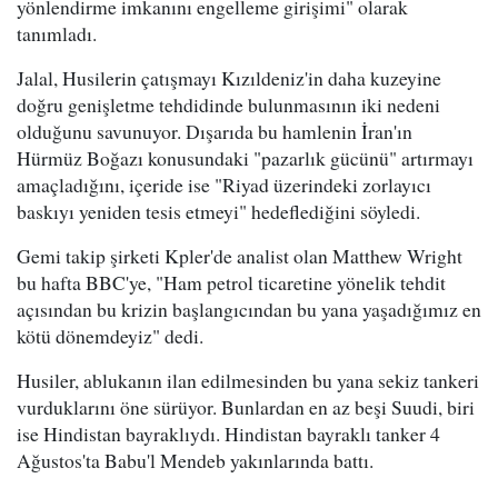
yönlendirme imkanını engelleme girişimi" olarak
tanımladı.
Jalal, Husilerin çatışmayı Kızıldeniz'in daha kuzeyine
doğru genişletme tehdidinde bulunmasının iki nedeni
olduğunu savunuyor. Dışarıda bu hamlenin İran'ın
Hürmüz Boğazı konusundaki "pazarlık gücünü" artırmayı
amaçladığını, içeride ise "Riyad üzerindeki zorlayıcı
baskıyı yeniden tesis etmeyi" hedeflediğini söyledi.
Gemi takip şirketi Kpler'de analist olan Matthew Wright
bu hafta BBC'ye, "Ham petrol ticaretine yönelik tehdit
açısından bu krizin başlangıcından bu yana yaşadığımız en
kötü dönemdeyiz" dedi.
Husiler, ablukanın ilan edilmesinden bu yana sekiz tankeri
vurduklarını öne sürüyor. Bunlardan en az beşi Suudi, biri
ise Hindistan bayraklıydı. Hindistan bayraklı tanker 4
Ağustos'ta Babu'l Mendeb yakınlarında battı.