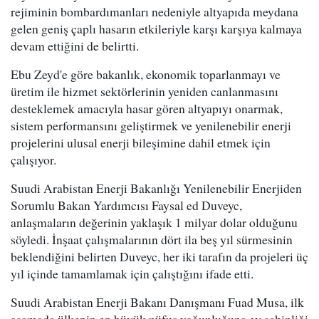
rejiminin bombardımanları nedeniyle altyapıda meydana
gelen geniş çaplı hasarın etkileriyle karşı karşıya kalmaya
devam ettiğini de belirtti.
Ebu Zeyd'e göre bakanlık, ekonomik toparlanmayı ve
üretim ile hizmet sektörlerinin yeniden canlanmasını
desteklemek amacıyla hasar gören altyapıyı onarmak,
sistem performansını geliştirmek ve yenilenebilir enerji
projelerini ulusal enerji bileşimine dahil etmek için
çalışıyor.
Suudi Arabistan Enerji Bakanlığı Yenilenebilir Enerjiden
Sorumlu Bakan Yardımcısı Faysal ed Duveyc,
anlaşmaların değerinin yaklaşık 1 milyar dolar olduğunu
söyledi. İnşaat çalışmalarının dört ila beş yıl sürmesinin
beklendiğini belirten Duveyc, her iki tarafın da projeleri üç
yıl içinde tamamlamak için çalıştığını ifade etti.
Suudi Arabistan Enerji Bakanı Danışmanı Fuad Musa, ilk
aşamada ülkenin en büyük nüfus yoğunluğuna ev sahipliği