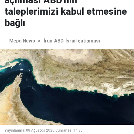
taleplerimizi kabul etmesine
bağlı
Mepa News
>
İran-ABD-İsrail çatışması
Yayınlanma:
08 Ağustos 2026 Cumartesi 14:36