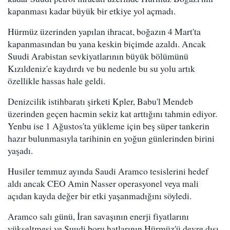
kapanması kadar büyük bir etkiye yol açmadı.
Hürmüz üzerinden yapılan ihracat, boğazın 4 Mart'ta
kapanmasından bu yana keskin biçimde azaldı. Ancak
Suudi Arabistan sevkiyatlarının büyük bölümünü
Kızıldeniz'e kaydırdı ve bu nedenle bu su yolu artık
özellikle hassas hale geldi.
Denizcilik istihbaratı şirketi Kpler, Babu'l Mendeb
üzerinden geçen hacmin sekiz kat arttığını tahmin ediyor.
Yenbu ise 1 Ağustos'ta yükleme için beş süper tankerin
hazır bulunmasıyla tarihinin en yoğun günlerinden birini
yaşadı.
Husiler temmuz ayında Saudi Aramco tesislerini hedef
aldı ancak CEO Amin Nasser operasyonel veya mali
açıdan kayda değer bir etki yaşanmadığını söyledi.
Aramco salı günü, İran savaşının enerji fiyatlarını
yükseltmesi ve Suudi boru hatlarının Hürmüz'ü devre dışı