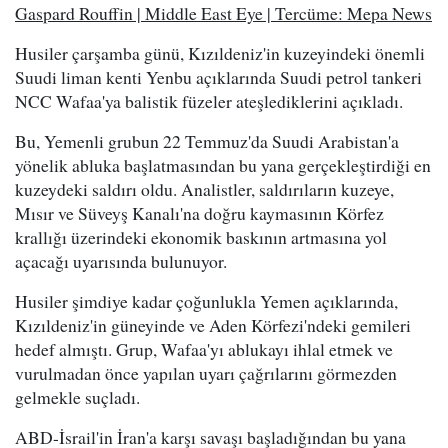
Gaspard Rouffin | Middle East Eye | Tercüme: Mepa News
Husiler çarşamba günü, Kızıldeniz'in kuzeyindeki önemli
Suudi liman kenti Yenbu açıklarında Suudi petrol tankeri
NCC Wafaa'ya balistik füzeler ateşlediklerini açıkladı.
Bu, Yemenli grubun 22 Temmuz'da Suudi Arabistan'a
yönelik abluka başlatmasından bu yana gerçekleştirdiği en
kuzeydeki saldırı oldu. Analistler, saldırıların kuzeye,
Mısır ve Süveyş Kanalı'na doğru kaymasının Körfez
krallığı üzerindeki ekonomik baskının artmasına yol
açacağı uyarısında bulunuyor.
Husiler şimdiye kadar çoğunlukla Yemen açıklarında,
Kızıldeniz'in güneyinde ve Aden Körfezi'ndeki gemileri
hedef almıştı. Grup, Wafaa'yı ablukayı ihlal etmek ve
vurulmadan önce yapılan uyarı çağrılarını görmezden
gelmekle suçladı.
ABD-İsrail'in İran'a karşı savaşı başladığından bu yana