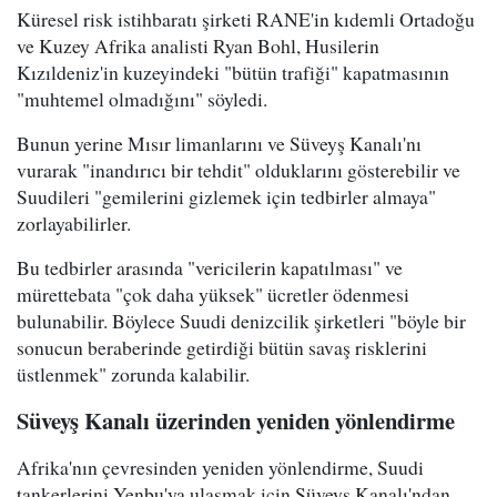
Küresel risk istihbaratı şirketi RANE'in kıdemli Ortadoğu
ve Kuzey Afrika analisti Ryan Bohl, Husilerin
Kızıldeniz'in kuzeyindeki "bütün trafiği" kapatmasının
"muhtemel olmadığını" söyledi.
Bunun yerine Mısır limanlarını ve Süveyş Kanalı'nı
vurarak "inandırıcı bir tehdit" olduklarını gösterebilir ve
Suudileri "gemilerini gizlemek için tedbirler almaya"
zorlayabilirler.
Bu tedbirler arasında "vericilerin kapatılması" ve
mürettebata "çok daha yüksek" ücretler ödenmesi
bulunabilir. Böylece Suudi denizcilik şirketleri "böyle bir
sonucun beraberinde getirdiği bütün savaş risklerini
üstlenmek" zorunda kalabilir.
Süveyş Kanalı üzerinden yeniden yönlendirme
Afrika'nın çevresinden yeniden yönlendirme, Suudi
tankerlerini Yenbu'ya ulaşmak için Süveyş Kanalı'ndan