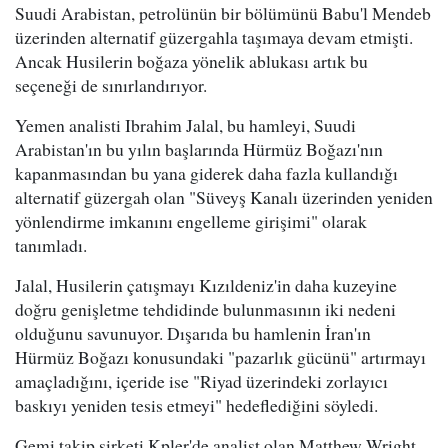
Suudi Arabistan, petrolünün bir bölümünü Babu'l Mendeb
üzerinden alternatif güzergahla taşımaya devam etmişti.
Ancak Husilerin boğaza yönelik ablukası artık bu
seçeneği de sınırlandırıyor.
Yemen analisti Ibrahim Jalal, bu hamleyi, Suudi
Arabistan'ın bu yılın başlarında Hürmüz Boğazı'nın
kapanmasından bu yana giderek daha fazla kullandığı
alternatif güzergah olan "Süveyş Kanalı üzerinden yeniden
yönlendirme imkanını engelleme girişimi" olarak
tanımladı.
Jalal, Husilerin çatışmayı Kızıldeniz'in daha kuzeyine
doğru genişletme tehdidinde bulunmasının iki nedeni
olduğunu savunuyor. Dışarıda bu hamlenin İran'ın
Hürmüz Boğazı konusundaki "pazarlık gücünü" artırmayı
amaçladığını, içeride ise "Riyad üzerindeki zorlayıcı
baskıyı yeniden tesis etmeyi" hedeflediğini söyledi.
Gemi takip şirketi Kpler'de analist olan Matthew Wright