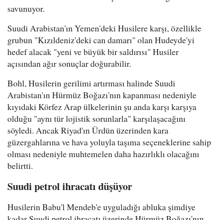
savunuyor.
Suudi Arabistan'ın Yemen'deki Husilere karşı, özellikle
grubun "Kızıldeniz'deki can damarı" olan Hudeyde'yi
hedef alacak "yeni ve büyük bir saldırısı" Husiler
açısından ağır sonuçlar doğurabilir.
Bohl, Husilerin gerilimi artırması halinde Suudi
Arabistan'ın Hürmüz Boğazı'nın kapanması nedeniyle
kıyıdaki Körfez Arap ülkelerinin şu anda karşı karşıya
olduğu "aynı tür lojistik sorunlarla" karşılaşacağını
söyledi. Ancak Riyad'ın Ürdün üzerinden kara
güzergahlarına ve hava yoluyla taşıma seçeneklerine sahip
olması nedeniyle muhtemelen daha hazırlıklı olacağını
belirtti.
Suudi petrol ihracatı düşüyor
Husilerin Babu'l Mendeb'e uyguladığı abluka şimdiye
kadar Suudi petrol ihracatı üzerinde Hürmüz Boğazı'nın