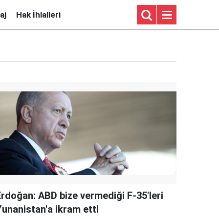
aj
Hak İhlalleri
Erdoğan: ABD bize vermediği F-35'leri
Yunanistan'a ikram etti