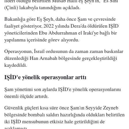
lideri olduğu belirtilen Musab Halil eş Şeyh'in, "Es Sini"
(Çinli) lakabıyla tanındığını açıkladı.
Bakanlığa göre Eş Şeyh, daha önce Şam ve çevresinde
faaliyet gösteriyor, 2022 yılında Dera'da öldürülen IŞİD
yöneticilerinden Ebu Abdurrahman el Iraki'ye bağlı bir
yapılanma içerisinde görev alıyordu.
Operasyonun, İsrail ordusunun da zaman zaman baskınlar
düzenlediği Han Arnabah bölgesinde gerçekleştirildiği
kaydedildi.
IŞİD'e yönelik operasyonlar arttı
Şam yönetimi son aylarda IŞİD'e yönelik operasyonlarını
önemli ölçüde artırdı.
Güvenlik güçleri kısa süre önce Şam'ın Seyyide Zeyneb
bölgesinde bombalı saldırı hazırlığında oldukları belirtilen
iki IŞİD mensubunun etkisiz hale getirildiğini de
açıklamıştı.