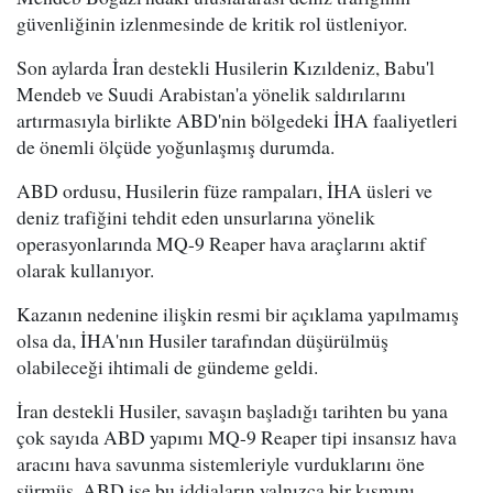
güvenliğinin izlenmesinde de kritik rol üstleniyor.
Son aylarda İran destekli Husilerin Kızıldeniz, Babu'l
Mendeb ve Suudi Arabistan'a yönelik saldırılarını
artırmasıyla birlikte ABD'nin bölgedeki İHA faaliyetleri
de önemli ölçüde yoğunlaşmış durumda.
ABD ordusu, Husilerin füze rampaları, İHA üsleri ve
deniz trafiğini tehdit eden unsurlarına yönelik
operasyonlarında MQ-9 Reaper hava araçlarını aktif
olarak kullanıyor.
Kazanın nedenine ilişkin resmi bir açıklama yapılmamış
olsa da, İHA'nın Husiler tarafından düşürülmüş
olabileceği ihtimali de gündeme geldi.
İran destekli Husiler, savaşın başladığı tarihten bu yana
çok sayıda ABD yapımı MQ-9 Reaper tipi insansız hava
aracını hava savunma sistemleriyle vurduklarını öne
sürmüş, ABD ise bu iddiaların yalnızca bir kısmını