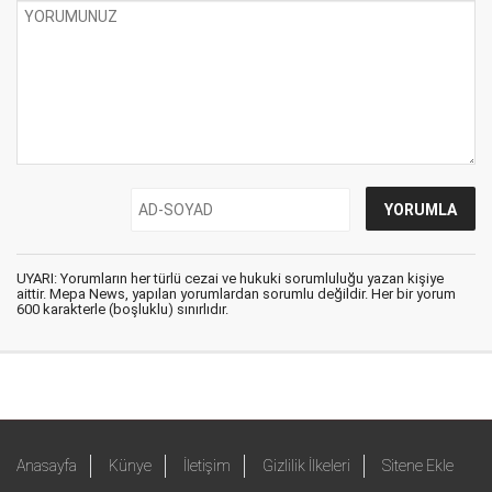
UYARI: Yorumların her türlü cezai ve hukuki sorumluluğu yazan kişiye
aittir. Mepa News, yapılan yorumlardan sorumlu değildir. Her bir yorum
600 karakterle (boşluklu) sınırlıdır.
Anasayfa
Künye
İletişim
Gizlilik İlkeleri
Sitene Ekle