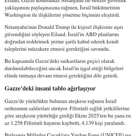
Eiland, Gazze konusunda Netanyahu ile benzer güvenlik
yaklaşımını paylaşmasına rağmen, İsrail hükümetinin
Washington ile ilişkilerini yönetme biçimini eleştirdi.
Netanyahu'nun Donald Trump ile kişisel ilişkisine aşırı
güvendiğini söyleyen Eiland, İsrail'in ABD planlarını
doğrudan reddetmek yerine şartlı kabul ederek kendi
taleplerini müzakere etmesi gerektiğini savundu.
Bu kapsamda Gazze'deki suikastların geçici olarak
durdurulabileceğini ancak İsrail'in işgal ettiği bölgeleri
elinde tutmaya devam etmesi gerektiğini dile getirdi.
Gazze'deki insani tablo ağırlaşıyor
Gazze'de yürürlükte bulunan ateşkese rağmen İsrail
ordusunun saldırıları sürüyor. Filistinli sağlık yetkililerine
göre ateşkesin yürürlüğe girdiği Ekim 2025'ten bu yana en
az 1.258 Filistinli hayatını kaybetti, 4.139 kişi yaralandı.
Birleşmiş Milletler Çocuklara Yardım Fonu (UNICEF) ise