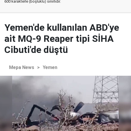
600 karakterle (boşluklu) sınırlıdır.
Yemen'de kullanılan ABD'ye
ait MQ-9 Reaper tipi SİHA
Cibuti'de düştü
Mepa News
>
Yemen