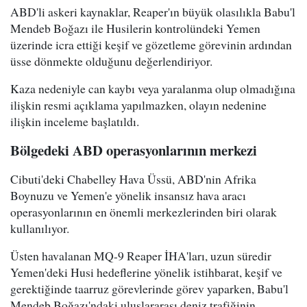
ABD'li askeri kaynaklar, Reaper'ın büyük olasılıkla Babu'l
Mendeb Boğazı ile Husilerin kontrolündeki Yemen
üzerinde icra ettiği keşif ve gözetleme görevinin ardından
üsse dönmekte olduğunu değerlendiriyor.
Kaza nedeniyle can kaybı veya yaralanma olup olmadığına
ilişkin resmi açıklama yapılmazken, olayın nedenine
ilişkin inceleme başlatıldı.
Bölgedeki ABD operasyonlarının merkezi
Cibuti'deki Chabelley Hava Üssü, ABD'nin Afrika
Boynuzu ve Yemen'e yönelik insansız hava aracı
operasyonlarının en önemli merkezlerinden biri olarak
kullanılıyor.
Üsten havalanan MQ-9 Reaper İHA'ları, uzun süredir
Yemen'deki Husi hedeflerine yönelik istihbarat, keşif ve
gerektiğinde taarruz görevlerinde görev yaparken, Babu'l
Mendeb Boğazı'ndaki uluslararası deniz trafiğinin