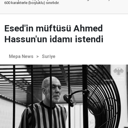
600 karakterle (boşluklu) sınırlıdır.
Esed'in müftüsü Ahmed
Hassun'un idamı istendi
Mepa News
>
Suriye