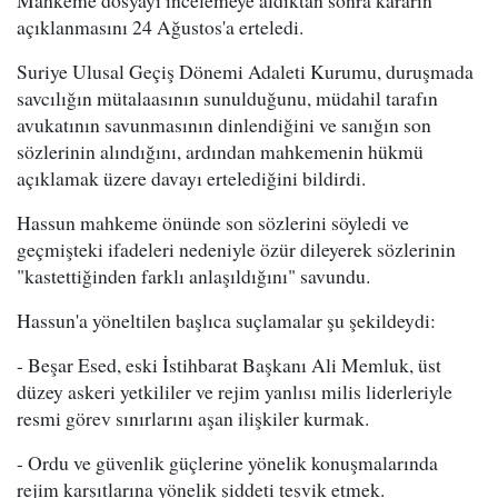
Mahkeme dosyayı incelemeye aldıktan sonra kararın
açıklanmasını 24 Ağustos'a erteledi.
Suriye Ulusal Geçiş Dönemi Adaleti Kurumu, duruşmada
savcılığın mütalaasının sunulduğunu, müdahil tarafın
avukatının savunmasının dinlendiğini ve sanığın son
sözlerinin alındığını, ardından mahkemenin hükmü
açıklamak üzere davayı ertelediğini bildirdi.
Hassun mahkeme önünde son sözlerini söyledi ve
geçmişteki ifadeleri nedeniyle özür dileyerek sözlerinin
"kastettiğinden farklı anlaşıldığını" savundu.
Hassun'a yöneltilen başlıca suçlamalar şu şekildeydi:
- Beşar Esed, eski İstihbarat Başkanı Ali Memluk, üst
düzey askeri yetkililer ve rejim yanlısı milis liderleriyle
resmi görev sınırlarını aşan ilişkiler kurmak.
- Ordu ve güvenlik güçlerine yönelik konuşmalarında
rejim karşıtlarına yönelik şiddeti teşvik etmek.