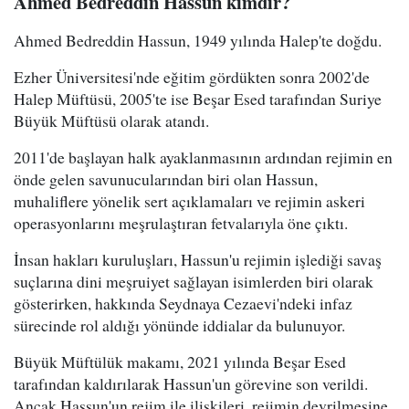
Ahmed Bedreddin Hassun kimdir?
Ahmed Bedreddin Hassun, 1949 yılında Halep'te doğdu.
Ezher Üniversitesi'nde eğitim gördükten sonra 2002'de
Halep Müftüsü, 2005'te ise Beşar Esed tarafından Suriye
Büyük Müftüsü olarak atandı.
2011'de başlayan halk ayaklanmasının ardından rejimin en
önde gelen savunucularından biri olan Hassun,
muhaliflere yönelik sert açıklamaları ve rejimin askeri
operasyonlarını meşrulaştıran fetvalarıyla öne çıktı.
İnsan hakları kuruluşları, Hassun'u rejimin işlediği savaş
suçlarına dini meşruiyet sağlayan isimlerden biri olarak
gösterirken, hakkında Seydnaya Cezaevi'ndeki infaz
sürecinde rol aldığı yönünde iddialar da bulunuyor.
Büyük Müftülük makamı, 2021 yılında Beşar Esed
tarafından kaldırılarak Hassun'un görevine son verildi.
Ancak Hassun'un rejim ile ilişkileri, rejimin devrilmesine