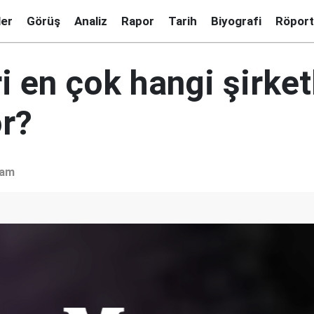
ler
Görüş
Analiz
Rapor
Tarih
Biyografi
Röport
i en çok hangi şirket
or?
şam