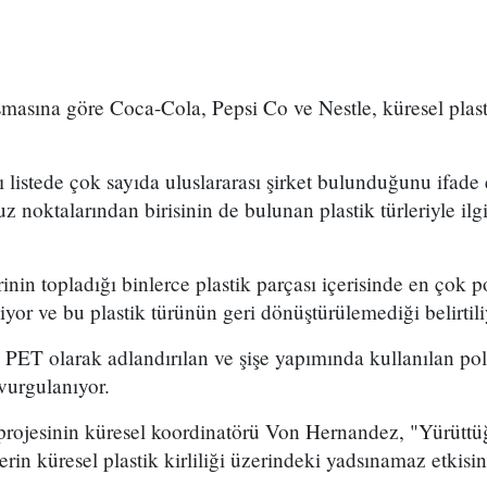
masına göre Coca-Cola, Pepsi Co ve Nestle, küresel plasti
ı listede çok sayıda uluslararası şirket bulunduğunu ifade
z noktalarından birisinin de bulunan plastik türleriyle ilg
in topladığı binlerce plastik parçası içerisinde en çok pol
iliyor ve bu plastik türünün geri dönüştürülemediği belirtili
a PET olarak adlandırılan ve şişe yapımında kullanılan poli
vurgulanıyor.
 projesinin küresel koordinatörü Von Hernandez, "Yürüt
rin küresel plastik kirliliği üzerindeki yadsınamaz etkisin