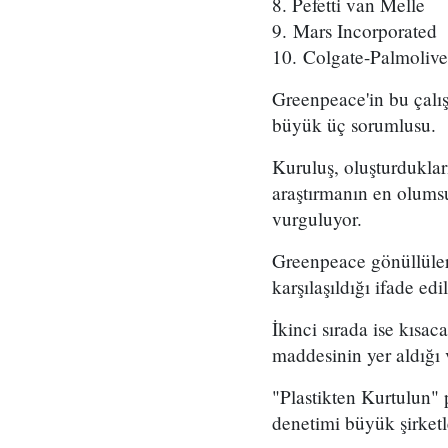
8. Pefetti van Melle
9. Mars Incorporated
10. Colgate-Palmolive
Greenpeace'in bu çalış
büyük üç sorumlusu.
Kuruluş, oluşturduklar
araştırmanın en olumsu
vurguluyor.
Greenpeace gönüllülerin
karşılaşıldığı ifade ed
İkinci sırada ise kısac
maddesinin yer aldığı 
"Plastikten Kurtulun"
denetimi büyük şirketle