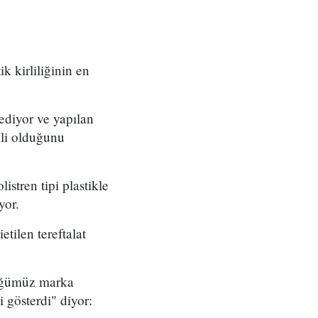
k kirliliğinin en
 ediyor ve yapılan
ili olduğunu
istren tipi plastikle
yor.
etilen tereftalat
tüğümüz marka
i gösterdi" diyor: