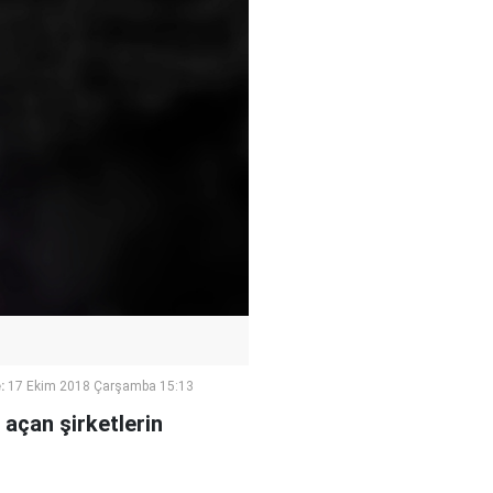
:
17 Ekim 2018 Çarşamba 15:13
 açan şirketlerin