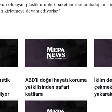
 olmayan plastik ürünleri paketleme ve ambalajlama içi
rı kirletmeye devam ediyorlar."
astik
ABD'li doğal hayatı koruma
İklim de
yetkilisinden safari
çekmek 
liyor
katliamı
yakarak