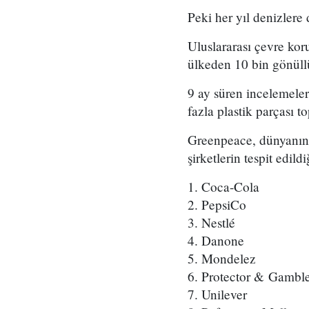
Peki her yıl denizlere
Uluslararası çevre ko
ülkeden 10 bin gönüllü
9 ay süren incelemele
fazla plastik parçası t
Greenpeace, dünyanın f
şirketlerin tespit edild
1. Coca-Cola
2. PepsiCo
3. Nestlé
4. Danone
5. Mondelez
6. Protector & Gambl
7. Unilever