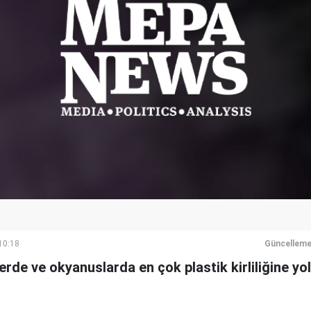
10:18
Güncelleme
rde ve okyanuslarda en çok plastik kirliliğine yol