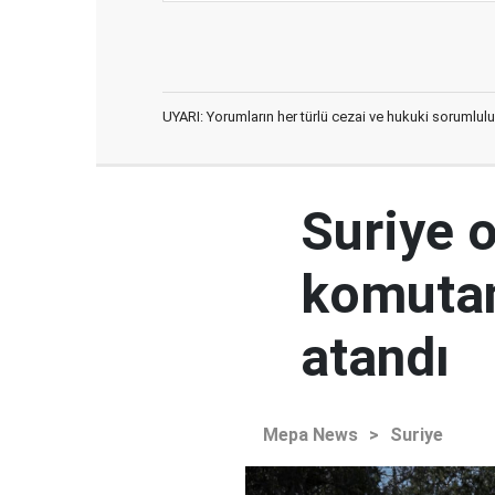
UYARI: Yorumların her türlü cezai ve hukuki sorumlulu
Suriye 
komutan
atandı
Mepa News
>
Suriye