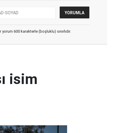
yorum 600 karakterle (boşluklu) sınırlıdır.
ı isim