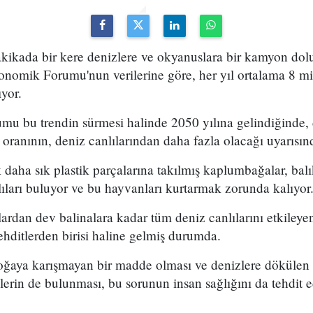
kikada bir kere denizlere ve okyanuslara bir kamyon dolu
onomik Forumu'nun verilerine göre, her yıl ortalama 8 mi
ıyor.
 bu trendin sürmesi halinde 2050 yılına gelindiğinde, 
 oranının, deniz canlılarından daha fazla olacağı uyarısı
 daha sık plastik parçalarına takılmış kaplumbağalar, balık
ıları buluyor ve bu hayvanları kurtarmak zorunda kalıyor
rdan dev balinalara kadar tüm deniz canlılarını etkileyen p
hditlerden birisi haline gelmiş durumda.
doğaya karışmayan bir madde olması ve denizlere dökülen 
rin de bulunması, bu sorunun insan sağlığını da tehdit e