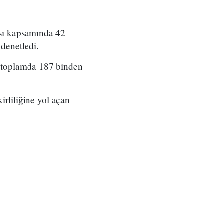
sı kapsamında 42
 denetledi.
a toplamda 187 binden
irliliğine yol açan