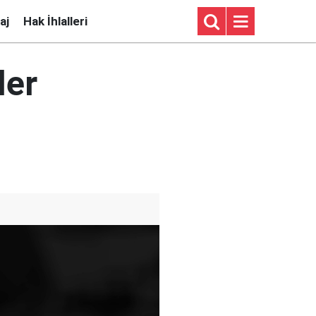
aj
Hak İhlalleri
ler