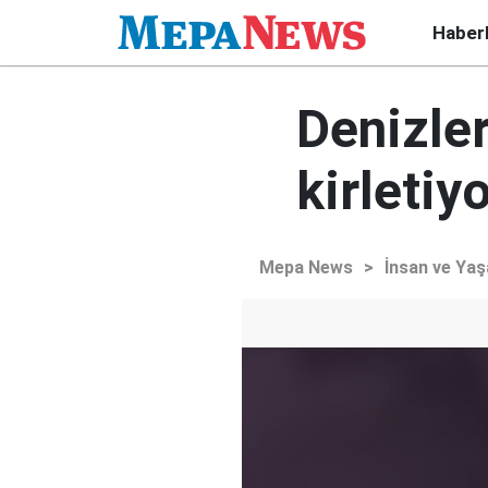
Haber
Denizler
kirletiy
Mepa News
>
İnsan ve Ya