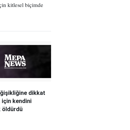
n kitlesel biçimde
ğişikliğine dikkat
için kendini
 öldürdü