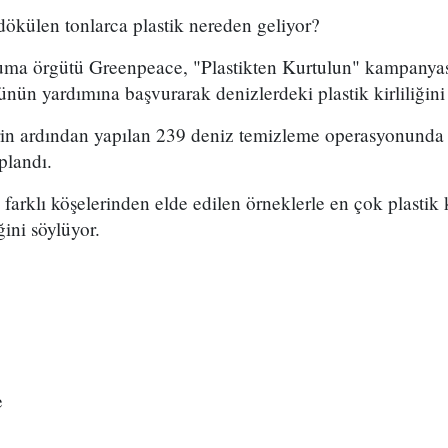
 dökülen tonlarca plastik nereden geliyor?
ruma örgütü Greenpeace, "Plastikten Kurtulun" kampanya
nün yardımına başvurarak denizlerdeki plastik kirliliğini
rin ardından yapılan 239 deniz temizleme operasyonund
oplandı.
arklı köşelerinden elde edilen örneklerle en çok plastik k
iğini söylüyor.
e