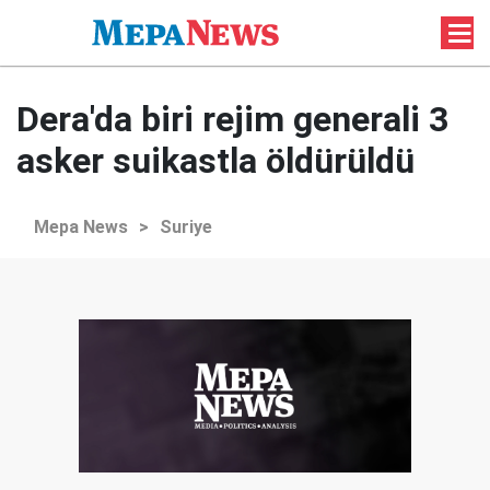
Dera'da biri rejim generali 3
asker suikastla öldürüldü
Mepa News
>
Suriye