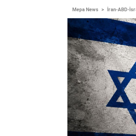
Mepa News
>
İran-ABD-İsr