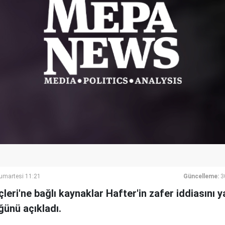
umartesi 11:21
Güncelleme:
3
ri'ne bağlı kaynaklar Hafter'in zafer iddiasını y
ğünü açıkladı.