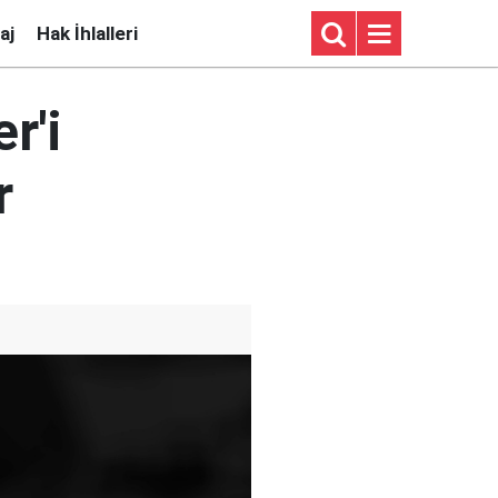
aj
Hak İhlalleri
r'i
r