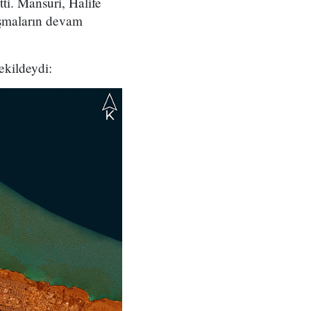
ti. Mansuri, Halife
ışmaların devam
ekildeydi: