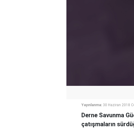
Yayınlanma:
30 Haziran 2018 C
Derne Savunma Güçle
çatışmaların sürdü