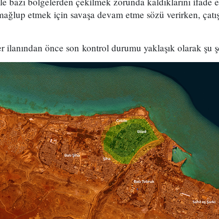
 bazı bölgelerden çekilmek zorunda kaldıklarını ifade et
i mağlup etmek için savaşa devam etme sözü verirken, çat
er ilanından önce son kontrol durumu yaklaşık olarak şu ş