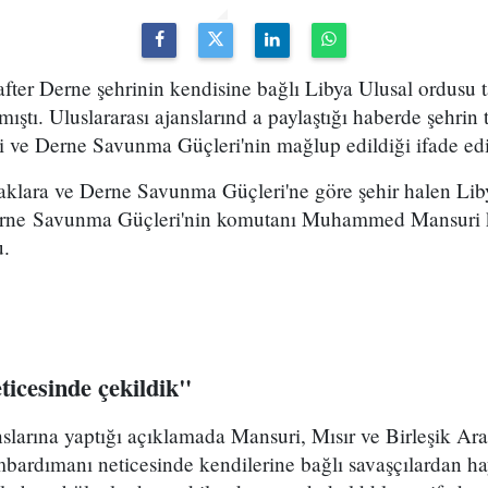
after Derne şehrinin kendisine bağlı Libya Ulusal ordusu
amıştı. Uluslararası ajanslarınd a paylaştığı haberde şehri
ği ve Derne Savunma Güçleri'nin mağlup edildiği ifade edi
klara ve Derne Savunma Güçleri'ne göre şehir halen Lib
Derne Savunma Güçleri'nin komutanı Muhammed Mansuri 
u.
cesinde çekildik"
arına yaptığı açıklamada Mansuri, Mısır ve Birleşik Arap
bardımanı neticesinde kendilerine bağlı savaşçılardan ha