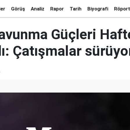
ler
Görüş
Analiz
Rapor
Tarih
Biyografi
Röport
avunma Güçleri Hafte
ı: Çatışmalar sürüyo
a