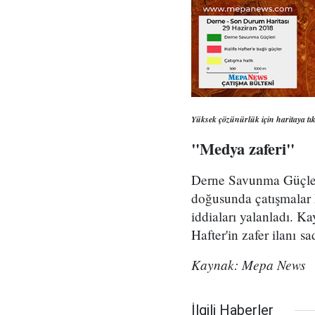
Yüksek çözünürlük için haritaya tık
"Medya zaferi"
Derne Savunma Güçleri
doğusunda çatışmalar h
iddiaları yalanladı. 
Hafter'in zafer ilanı s
Kaynak: Mepa News
İlgili Haberler