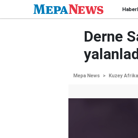
Haber
Derne S
yalanlad
Mepa News
>
Kuzey Afrik