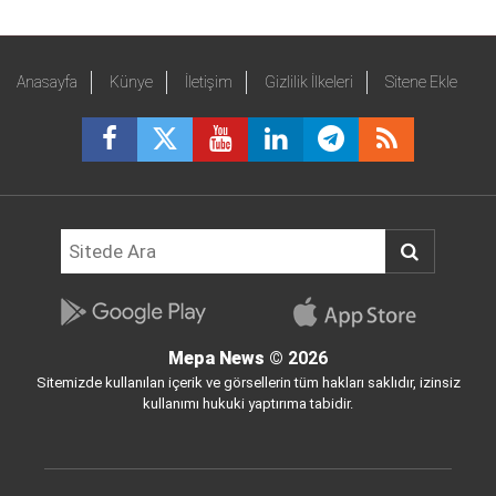
Anasayfa
Künye
İletişim
Gizlilik İlkeleri
Sitene Ekle
Mepa News
© 2026
Sitemizde kullanılan içerik ve görsellerin tüm hakları saklıdır, izinsiz
kullanımı hukuki yaptırıma tabidir.