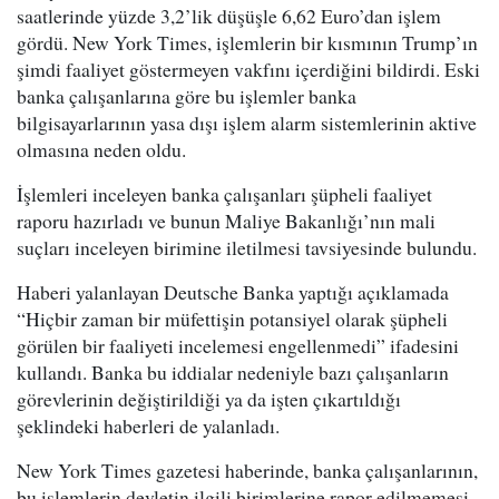
saatlerinde yüzde 3,2’lik düşüşle 6,62 Euro’dan işlem
gördü. New York Times, işlemlerin bir kısmının Trump’ın
şimdi faaliyet göstermeyen vakfını içerdiğini bildirdi. Eski
banka çalışanlarına göre bu işlemler banka
bilgisayarlarının yasa dışı işlem alarm sistemlerinin aktive
olmasına neden oldu.
İşlemleri inceleyen banka çalışanları şüpheli faaliyet
raporu hazırladı ve bunun Maliye Bakanlığı’nın mali
suçları inceleyen birimine iletilmesi tavsiyesinde bulundu.
Haberi yalanlayan Deutsche Banka yaptığı açıklamada
“Hiçbir zaman bir müfettişin potansiyel olarak şüpheli
görülen bir faaliyeti incelemesi engellenmedi” ifadesini
kullandı. Banka bu iddialar nedeniyle bazı çalışanların
görevlerinin değiştirildiği ya da işten çıkartıldığı
şeklindeki haberleri de yalanladı.
New York Times gazetesi haberinde, banka çalışanlarının,
bu işlemlerin devletin ilgili birimlerine rapor edilmemesi