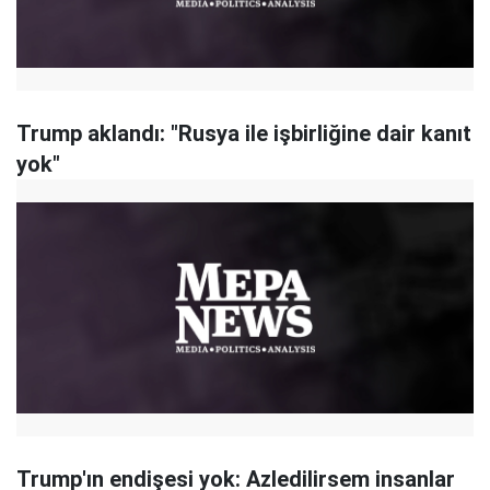
Trump aklandı: "Rusya ile işbirliğine dair kanıt
yok"
Trump'ın endişesi yok: Azledilirsem insanlar