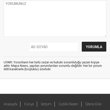
UYARI: Yorumların her türlü cezai ve hukuki sorumluluğu yazan kişiye
aittir. Mepa News, yapılan yorumlardan sorumlu değildir. Her bir yorum
600 karakterle (boşluklu) sınırlıdır.
Anasayfa
Künye
İletişim
Gizlilik İlkeleri
Sitene Ekle