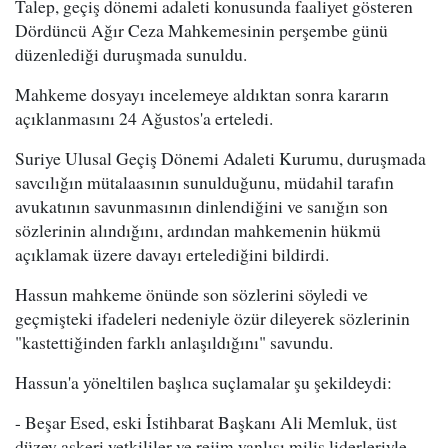
Talep, geçiş dönemi adaleti konusunda faaliyet gösteren
Dördüncü Ağır Ceza Mahkemesinin perşembe günü
düzenlediği duruşmada sunuldu.
Mahkeme dosyayı incelemeye aldıktan sonra kararın
açıklanmasını 24 Ağustos'a erteledi.
Suriye Ulusal Geçiş Dönemi Adaleti Kurumu, duruşmada
savcılığın mütalaasının sunulduğunu, müdahil tarafın
avukatının savunmasının dinlendiğini ve sanığın son
sözlerinin alındığını, ardından mahkemenin hükmü
açıklamak üzere davayı ertelediğini bildirdi.
Hassun mahkeme önünde son sözlerini söyledi ve
geçmişteki ifadeleri nedeniyle özür dileyerek sözlerinin
"kastettiğinden farklı anlaşıldığını" savundu.
Hassun'a yöneltilen başlıca suçlamalar şu şekildeydi:
- Beşar Esed, eski İstihbarat Başkanı Ali Memluk, üst
düzey askeri yetkililer ve rejim yanlısı milis liderleriyle