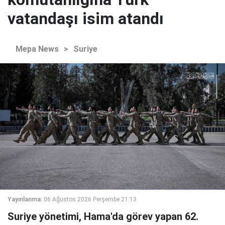
vatandaşı isim atandı
Mepa News
>
Suriye
Yayınlanma:
06 Ağustos 2026 Perşembe 21:13
Suriye yönetimi, Hama'da görev yapan 62.