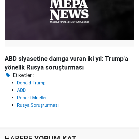
ABD siyasetine damga vuran iki yıl: Trump'a
yönelik Rusya soruşturması
Etiketler :
Donald Trump
ABD
Robert Mueller
Rusya Soruşturması
HABERE
YORUM KAT