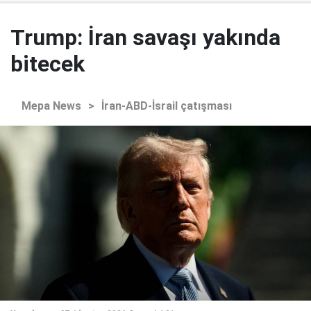
Trump: İran savaşı yakında
bitecek
Mepa News
>
İran-ABD-İsrail çatışması