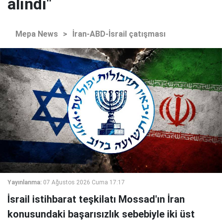
alındı"
Mepa News
>
İran-ABD-İsrail çatışması
Yayınlanma:
07 Ağustos 2026 Cuma 17:17
İsrail istihbarat teşkilatı Mossad'ın İran
konusundaki başarısızlık sebebiyle iki üst