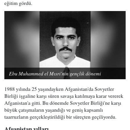
eğitim gördü.
Ebu Muhammed el Mısri'nin gençlik dönemi
1988 yılında 25 yaşındayken Afganistan'da Sovyetler
Birliği işgaline karşı süren savaşa katılmaya karar vererek
Afganistan'a gitti. Bu dönemde Sovyetler Birliği'ne karşı
büyük çatışmaların yaşandığı ve geniş kapsamlı
taarruzların gerçekleştirildiği bir süreçten geçiliyordu.
Afganistan yılları