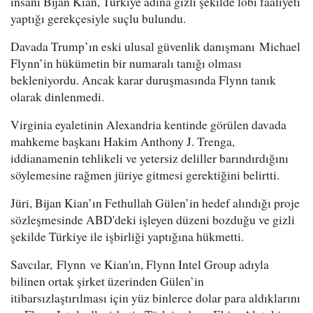
insanı Bijan Kian, Türkiye adına gizli şekilde lobi faaliyeti
yaptığı gerekçesiyle suçlu bulundu.
Davada Trump’ın eski ulusal güvenlik danışmanı Michael
Flynn’in hükümetin bir numaralı tanığı olması
bekleniyordu. Ancak karar duruşmasında Flynn tanık
olarak dinlenmedi.
Virginia eyaletinin Alexandria kentinde görülen davada
mahkeme başkanı Hakim Anthony J. Trenga,
iddianamenin tehlikeli ve yetersiz deliller barındırdığını
söylemesine rağmen jüriye gitmesi gerektiğini belirtti.
Jüri, Bijan Kian’ın Fethullah Gülen’in hedef alındığı proje
sözleşmesinde ABD'deki işleyen düzeni bozduğu ve gizli
şekilde Türkiye ile işbirliği yaptığına hükmetti.
Savcılar, Flynn ve Kian'ın, Flynn Intel Group adıyla
bilinen ortak şirket üzerinden Gülen’in
itibarsızlaştırılması için yüz binlerce dolar para aldıklarını