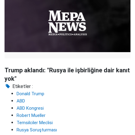
Trump aklandı: "Rusya ile işbirliğine dair kanıt
yok"
Etiketler :
Donald Trump
ABD
ABD Kongresi
Robert Mueller
Temsilciler Meclisi
Rusya Soruşturması