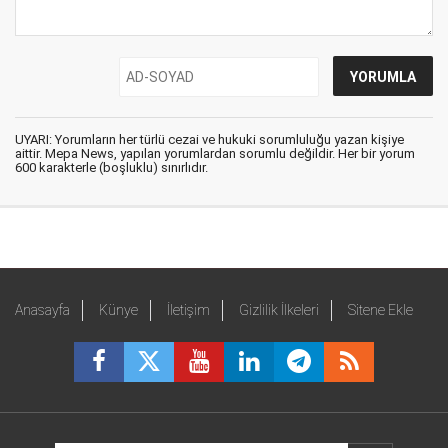
UYARI: Yorumların her türlü cezai ve hukuki sorumluluğu yazan kişiye
aittir. Mepa News, yapılan yorumlardan sorumlu değildir. Her bir yorum
600 karakterle (boşluklu) sınırlıdır.
Anasayfa
Künye
İletişim
Gizlilik İlkeleri
Sitene Ekle