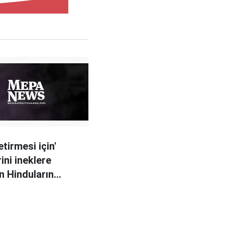
tirmesi için'
ini ineklere
n Hinduların
i kırıldı