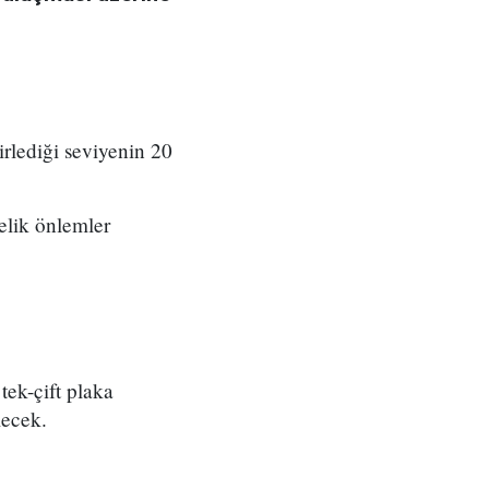
rlediği seviyenin 20
elik önlemler
tek-çift plaka
lecek.