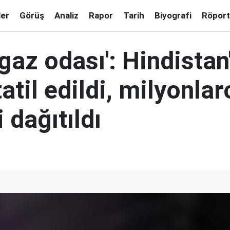
ler
Görüş
Analiz
Rapor
Tarih
Biyografi
Röport
 gaz odası': Hindistan
tatil edildi, milyonla
dağıtıldı