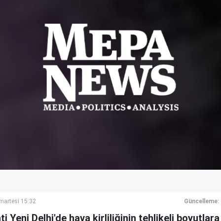
artesi 15:32
Güncelleme:
i Yeni Delhi'de hava kirliliğinin tehlikeli boyutlar