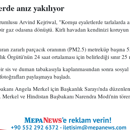
rde anız yakılıyor
orumlusu Arvind Kejriwal, "Komşu eyaletlerde tarlalarda a
ir gaz odasına dönüştü. Kirli havadan kendinizi koruyun 
uran zararlı parçacık oranının (PM2.5) metreküp başına 
lık Örgütü'nün 24 saat ortalaması için belirlediği sınır 2
bir sis ve duman tabakasıyla kaplanmasından sonra sosya
i fotoğrafları paylaşmaya başladı.
bakanı Angela Merkel için Başkanlık Sarayı'nda düzenle
ı. Merkel ve Hindistan Başbakanı Narendra Modi'nin töre