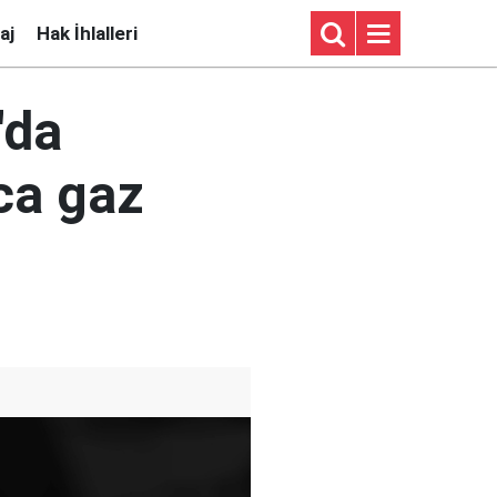
aj
Hak İhlalleri
'da
rca gaz