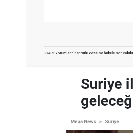
UYARI: Yorumların her türlü cezai ve hukuki sorumlulu
Suriye i
geleceğ
Mepa News
>
Suriye