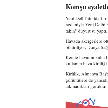
Komşu eyaletle
Yeni Delhi'nin idari s
nedeniyle Yeni Delhi b
takın" duyurusu yaptı.
Havada akciğerlere ot
bildiriliyor. Dünya Sağ
Kentte havanın kalın 
kullanıcı hava kirliliğ
Kirlilik, Almanya Baş
görüntülere de yansıd
takmadıkları görüldü.