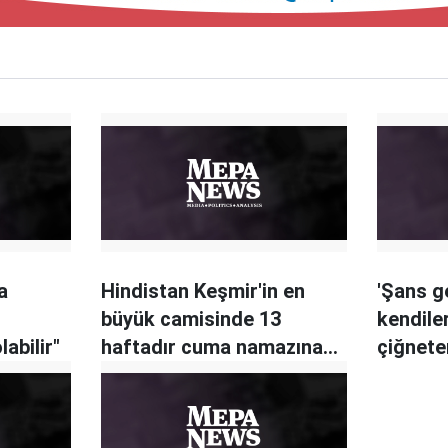
a
Hindistan Keşmir'in en
'Şans ge
büyük camisinde 13
kendiler
abilir"
haftadır cuma namazına
çiğnete
izin vermiyor
kemikler