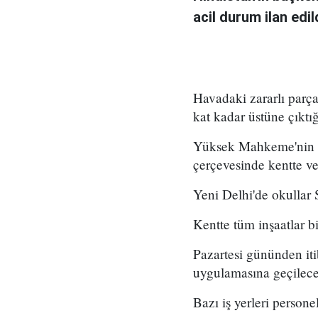
acil durum ilan edi
Havadaki zararlı parç
kat kadar üstüne çıktığ
Yüksek Mahkeme'nin ka
çerçevesinde kentte ve 
Yeni Delhi'de okullar S
Kentte tüm inşaatlar bi
Pazartesi gününden iti
uygulamasına geçilecek
Bazı iş yerleri persone