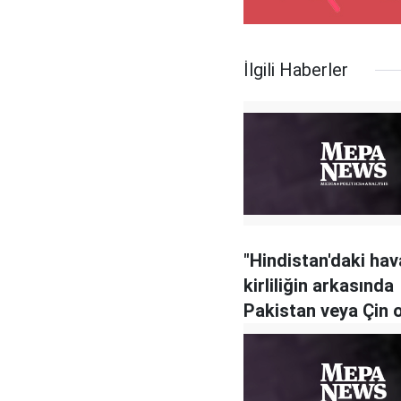
İlgili Haberler
"Hindistan'daki hav
kirliliğin arkasında
Pakistan veya Çin ol