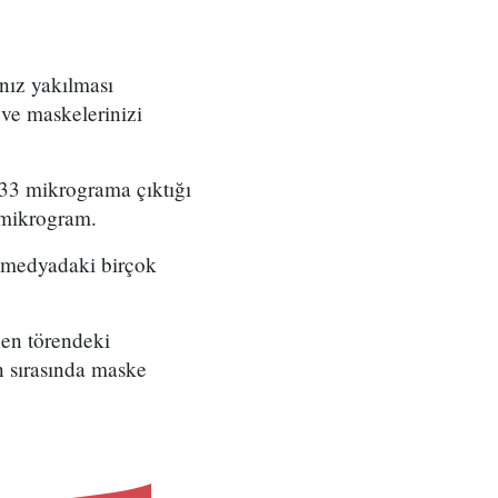
nız yakılması
ve maskelerinizi
533 mikrograma çıktığı
5 mikrogram.
l medyadaki birçok
nen törendeki
n sırasında maske