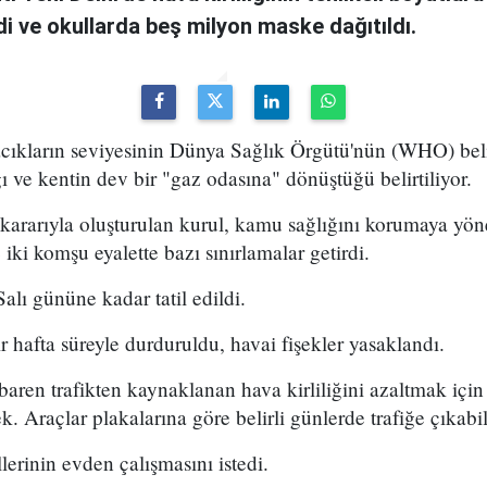
ldi ve okullarda beş milyon maske dağıtıldı.
acıkların seviyesinin Dünya Sağlık Örgütü'nün (WHO) beli
ı ve kentin dev bir "gaz odasına" dönüştüğü belirtiliyor.
rarıyla oluşturulan kurul, kamu sağlığını korumaya yön
iki komşu eyalette bazı sınırlamalar getirdi.
alı gününe kadar tatil edildi.
r hafta süreyle durduruldu, havai fişekler yasaklandı.
baren trafikten kaynaklanan hava kirliliğini azaltmak için 
. Araçlar plakalarına göre belirli günlerde trafiğe çıkabi
llerinin evden çalışmasını istedi.