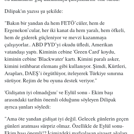
Dilipak'ın yazısı şu şekilde:
"Bakın bir yandan da hem FETÖ’cüler, hem de
Ergenekon’cular, her iki kanat da hem yaralı, hem öfkeli,
hem de giderek güçleniyor ve mevzi kazanmaya
çalışıyorlar.. ABD PYD’yi okudu üfledi, Amerikan
vatandaşı yaptı. Kiminin cebine 'Green Card' koydu,
kiminin cebine 'Blackwater' kartı. Kimini paralı asker,
kimini istihbarat elemanı gibi kullanıyor. Şimdi, Kürtleri,
Arapları, DAEŞ’i örgütlüyor, iteleyerek Türkiye sınırına
sürüyor. Rejim de bu oyuna destek veriyor."
'Gidişatın iyi olmadığını' ve Eylül sonu - Ekim başı
arasındaki tarihin önemli olduğunu söyleyen Dilipak
ayrıca şunları söyledi:
"Ama öte yandan gidişat iyi değil. Gelecek günlerin geçen
günleri aratması sürpriz olmaz. Özellikle de Eylül sonu-
Ekim başı önemli!? İçimizdeki mafyalaşan siyaset ağaları,