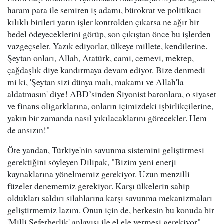
haram para ile semiren iş adamı, bürokrat ve politikacı
kılıklı birileri yarın işler kontrolden çıkarsa ne ağır bir
bedel ödeyeceklerini görüp, son çıkıştan önce bu işlerden
vazgeçseler. Yazık ediyorlar, ülkeye millete, kendilerine.
Şeytan onları, Allah, Atatürk, cami, cemevi, mektep,
çağdaşlık diye kandırmaya devam ediyor. Bize denmedi
mi ki, 'Şeytan sizi dünya malı, makamı ve Allah'la
aldatmasın' diye! ABD’sinden Siyonist baronlara, o siyaset
ve finans oligarklarına, onların içimizdeki işbirlikçilerine,
yakın bir zamanda nasıl yıkılacaklarını görecekler. Hem
de ansızın!"
Öte yandan, Türkiye'nin savunma sistemini geliştirmesi
gerektiğini söyleyen Dilipak, "Bizim yeni enerji
kaynaklarına yönelmemiz gerekiyor. Uzun menzilli
füzeler denememiz gerekiyor. Karşı ülkelerin sahip
oldukları saldırı silahlarına karşı savunma mekanizmaları
geliştirmemiz lazım. Onun için de, herkesin bu konuda bir
'Milli Seferberlik' anlayışı ile el ele vermesi gerekiyor"