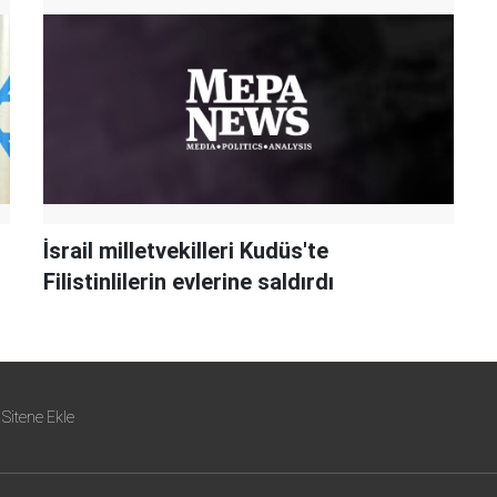
İsrail milletvekilleri Kudüs'te
Filistinlilerin evlerine saldırdı
Sitene Ekle