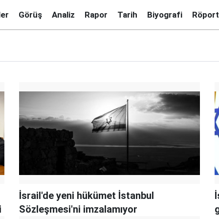
ler
Görüş
Analiz
Rapor
Tarih
Biyografi
Röport
İsrail'de yeni hükümet İstanbul
İ
i
Sözleşmesi'ni imzalamıyor