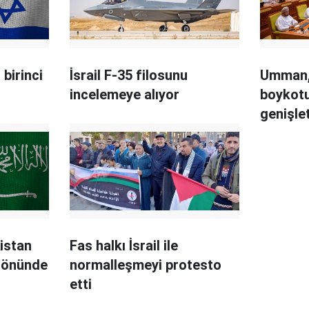
n birinci
İsrail F-35 filosunu
Umman, 
incelemeye alıyor
boykot
genişle
bistan
Fas halkı İsrail ile
n önünde
normalleşmeyi protesto
etti