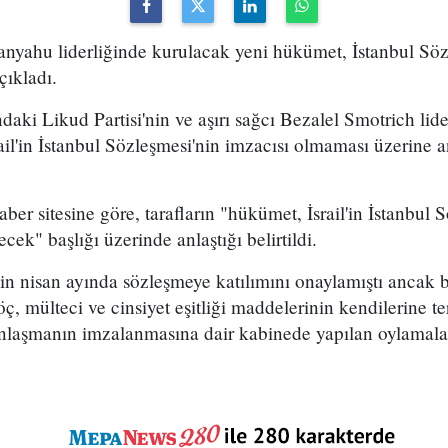
anyahu liderliğinde kurulacak yeni hükümet, İstanbul Söz
çıkladı.
aki Likud Partisi'nin ve aşırı sağcı Bezalel Smotrich lid
srail'in İstanbul Sözleşmesi'nin imzacısı olmaması üzerine
aber sitesine göre, tarafların "hükümet, İsrail'in İstanbul
ek" başlığı üzerinde anlaştığı belirtildi.
'in nisan ayında sözleşmeye katılımını onaylamıştı ancak ba
ç, mülteci ve cinsiyet eşitliği maddelerinin kendilerine t
nlaşmanın imzalanmasına dair kabinede yapılan oylamalar