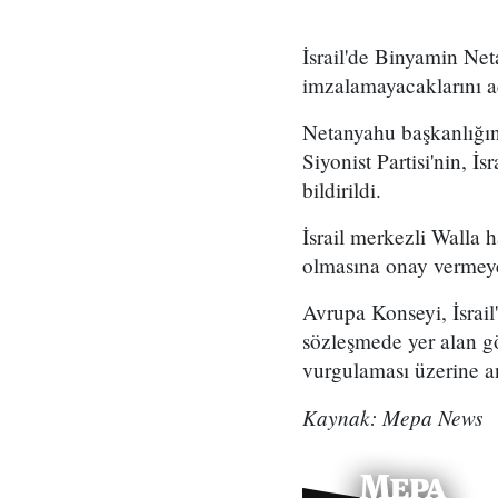
İsrail'de Binyamin Net
imzalamayacaklarını a
Netanyahu başkanlığınd
Siyonist Partisi'nin, İ
bildirildi.
İsrail merkezli Walla h
olmasına onay vermeyec
Avrupa Konseyi, İsrail
sözleşmede yer alan gö
vurgulaması üzerine a
Kaynak: Mepa News