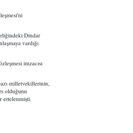
leşmesi'ni
erliğindeki Dindar
 anlaşmaya vardığı
 Sözleşmesi imzacısı
zı milletvekillerinin,
ers olduğunu
 ertelenmişti.