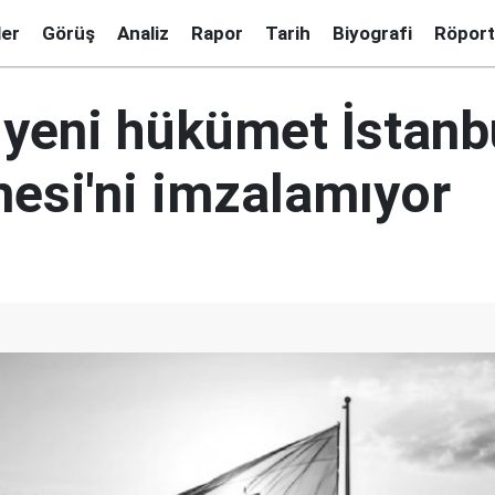
ler
Görüş
Analiz
Rapor
Tarih
Biyografi
Röport
e yeni hükümet İstanb
esi'ni imzalamıyor