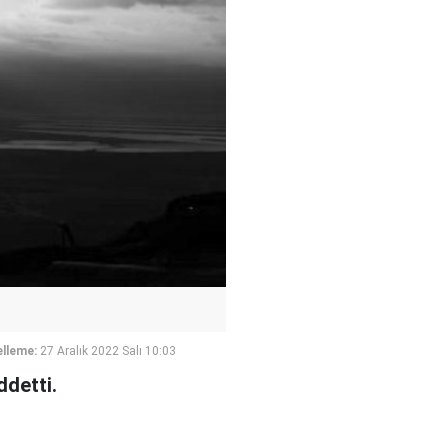
lleme:
27 Aralık 2022 Salı 10:03
ddetti.