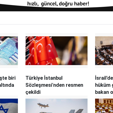
şte biri
Türkiye İstanbul
İsrail'd
altında
Sözleşmesi'nden resmen
hüküm g
çekildi
bakan o