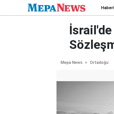
Haber
İsrail'd
Sözleşm
Mepa News
>
Ortadoğu