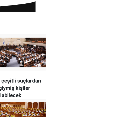
e çeşitli suçlardan
iymiş kişiler
labilecek