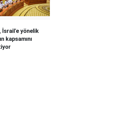
İsrail'e yönelik
un kapsamını
tiyor