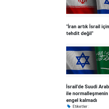
"İran artık İsrail içi
tehdit değil"
İsrail'de Suudi Ara
ile normalleşmeni
engel kalmadı
Etiketler :