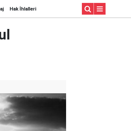
aj
Hak İhlalleri
ul