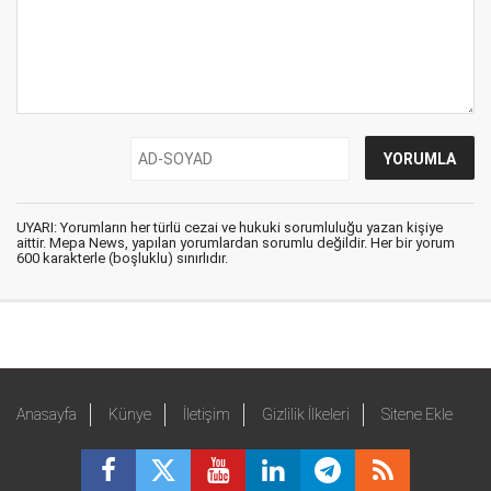
UYARI: Yorumların her türlü cezai ve hukuki sorumluluğu yazan kişiye
aittir. Mepa News, yapılan yorumlardan sorumlu değildir. Her bir yorum
600 karakterle (boşluklu) sınırlıdır.
Anasayfa
Künye
İletişim
Gizlilik İlkeleri
Sitene Ekle