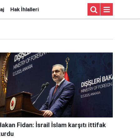
aj
Hak İhlalleri
akan Fidan: İsrail İslam karşıtı ittifak
kurdu