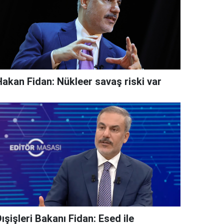
Hakan Fidan: Nükleer savaş riski var
ışişleri Bakanı Fidan: Esed ile