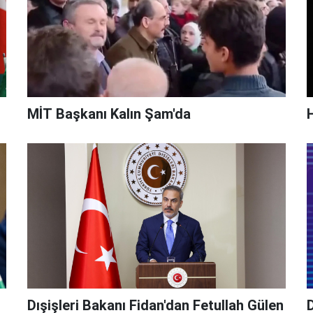
MİT Başkanı Kalın Şam'da
Dışişleri Bakanı Fidan'dan Fetullah Gülen
D