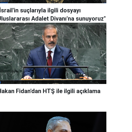
İsrail'in suçlarıyla ilgili dosyayı
Uluslararası Adalet Divanı'na sunuyoruz"
akan Fidan'dan HTŞ ile ilgili açıklama