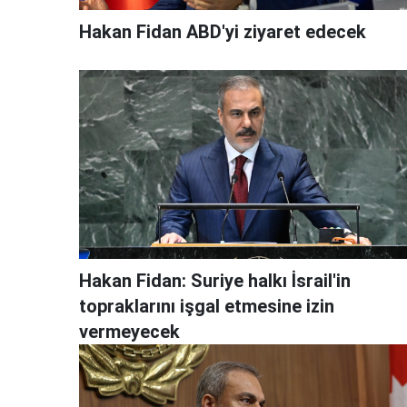
Hakan Fidan ABD'yi ziyaret edecek
Hakan Fidan: Suriye halkı İsrail'in
topraklarını işgal etmesine izin
vermeyecek