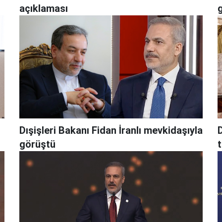
açıklaması
Dışişleri Bakanı Fidan İranlı mevkidaşıyla
D
görüştü
t